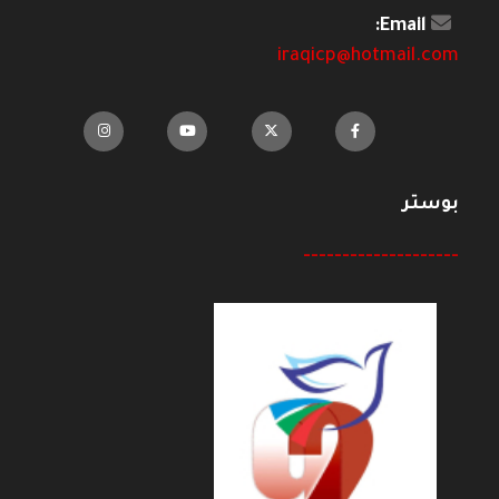
Email:
iraqicp@hotmail.com
بوستر
--------------------