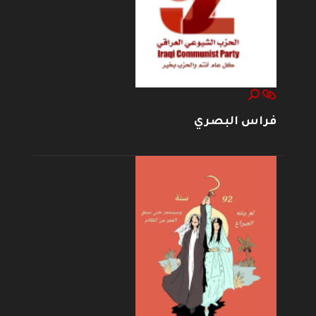
فراس البصري