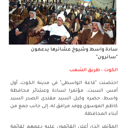
سادة واسط وشيوخ عشائرها يدعمون
"سائرون"
الكوت – طريق الشعب
احتضنت "قاعة الواسطي" في مدينة الكوت، أول
أمس السبت، مؤتمرا لسادة وعشائر محافظة
واسط، حضره وكيل السيد مقتدى الصدر السيد
كاظم الموسوي ووفد مرافق له، إلى جانب جمع من
أبناء المحافظة.
المؤتمر الذي أعلن القائمون عليه دعمهم لقائمة