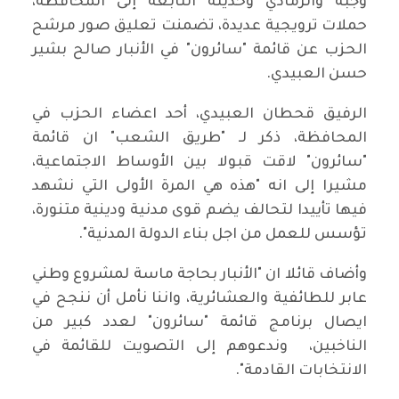
وجبة والرمادي وحديثة التابعة إلى المحافظة،
حملات ترويجية عديدة، تضمنت تعليق صور مرشح
الحزب عن قائمة "سائرون" في الأنبار صالح بشير
حسن العبيدي.
الرفيق قحطان العبيدي، أحد اعضاء الحزب في
المحافظة، ذكر لـ "طريق الشعب" ان قائمة
"سائرون" لاقت قبولا بين الأوساط الاجتماعية،
مشيرا إلى انه "هذه هي المرة الأولى التي نشهد
فيها تأييدا لتحالف يضم قوى مدنية ودينية متنورة،
تؤسس للعمل من اجل بناء الدولة المدنية".
وأضاف قائلا ان "الأنبار بحاجة ماسة لمشروع وطني
عابر للطائفية والعشائرية، واننا نأمل أن ننجح في
ايصال برنامج قائمة "سائرون" لعدد كبير من
الناخبين، وندعوهم إلى التصويت للقائمة في
الانتخابات القادمة".