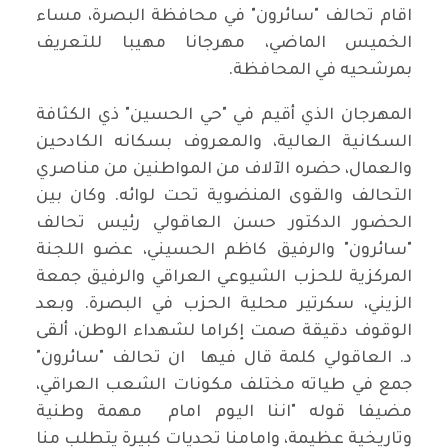
اقام تحالف "سائرون" في محافظة البصرة، مساء
الخميس الماضي، مهرجانا مهيبا للتعريف
بمرشحيه في المحافظة.
المهرجان الذي أقيم في "حي الحسين" ذي الكثافة
السكانية العالية، والمعروف بسكانه الكادحين
والعمال، حضره الآلاف من المواطنين من مناصري
التحالف والقوى المنضوية تحت لوائه. وكان بين
الحضور الدكتور حسن العاقولي رئيس تحالف
"سائرون" والرفيق كاظم الحسيني، عضو اللجنة
المركزية للحزب الشيوعي العراقي والرفيق جمعة
الزيني، سكرتير محلية الحزب في البصرة. وبعد
الوقوف دقيقة صمت إكراما لشهداء الوطن، ألقى
د. العاقولي كلمة قال فيها ان تحالف "سائرون"
جمع في طياته مختلف مكونات الشعب العراقي،
مضيفا قوله "اننا اليوم امام مهمة وطنية
وتاريخية عظيمة، وامامنا تحديات كبيرة يتطلب منا