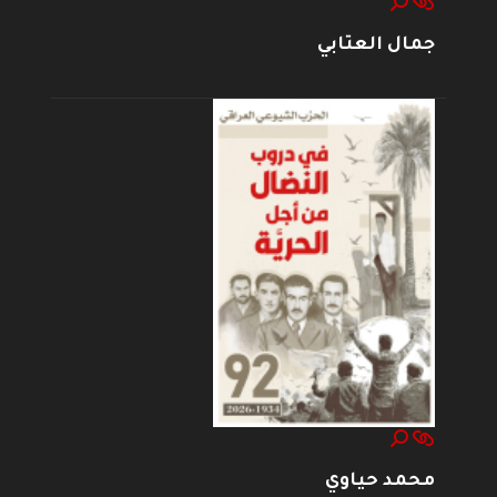
جمال العتابي
محمد حياوي