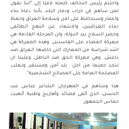
واختتم رئيس التحالف كلمته لافتا إلى "اننا نقول
لمن ساهم في خراب ودمار البلد، بأننا دعاة بناء
واعمار وسنحافظ على امن وسلامة العراق وحفظ
دماء العراقيين، والابتعاد عن النهج الطائفي
وحصر السلاح بيد الدولة، وان المرحلة القادمة هي
معركة القضاء على الفاسدين. وهذه المعركة هي
اشد شراسة من المعارك التي خاضها العراق ضد
داعش. وهي معركة الحق ضد الباطل, وعلينا ان
نتحد جميعا من اجل بلد آمن ومستقر, ونغلب
المصلحة العامة على المصالح الشخصية".
هذا وساهم في المهرجان الشاعر عباس عبد
الحسن، الذي ألقى قصائد وأهازيج وطنية ألهبت
حماس الجمهور.