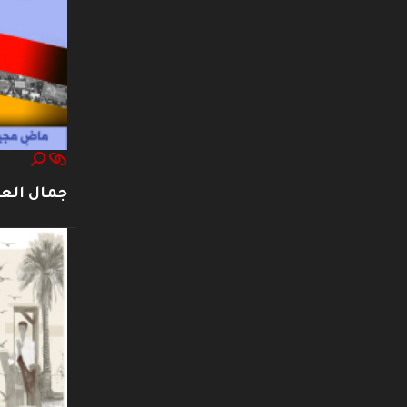
جمال العت