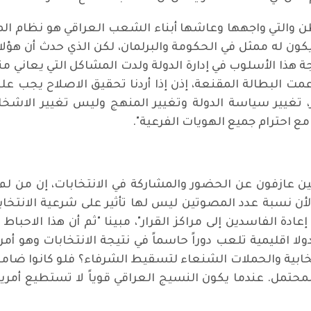
ن والتي واجهها وعاشها أبناء الشعب العراقي هو نظام ا
 له ممثل في الحكومة والبرلمان، لكن الذي حدث أن هؤلاء
ذا الأسلوب في إدارة الدولة ولدت المشاكل التي يعاني منه
البطالة المقنعة، إذن إذا أردنا تحقيق الاصلاح يجب عل
ير، تغيير سياسة الدولة وتغيير المنهج وليس تغيير الا
مع احترام جميع الهويات الفرعية".
نين عازفون عن الحضور والمشاركة في الانتخابات، إن من
دة الفاسدين إلى مراكز القرار"، مبينا "ثم أن هذا الاحباط
دولا اقليمية تلعب دوراً حاسماً في نتيجة الانتخابات وهو أم
تخابية والحملات الشنعاء لتسقيط الشرفاء؟ فلو كانوا ضامني
المحتمل. عندما يكون النسيج العراقي قوياً لا تستطيع أمري