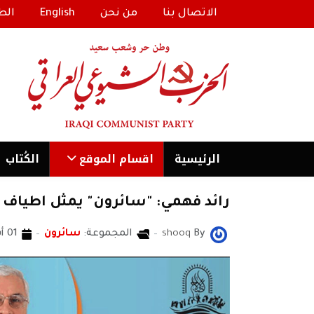
الاتصال بنا
من نحن
English
الط
الرئیسية
اقسام الموقع
الكُتاب
رائد فهمي: "سائرون" يمثل اطياف 
By
shooq
المجموعة:
سائرون
01 أيار 2018