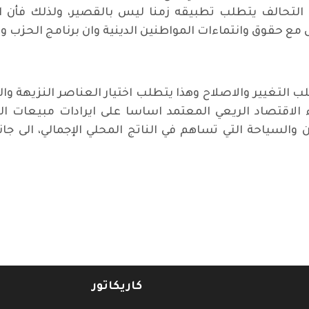
 التحالف يتطلب تطبيقه زمنا ليس بالقصير، ولذلك فأن الت
ع حقوق وانتماءات المواطنين الدينية وان برنامج الحزب و
طلب التغيير والاصلاح وهذا يتطلب اختيار العناصر النزيهة و
ء الاقتصاد الريعي المعتمد اساسا على ايرادات مبيعات ا
 والسياحة التي تساهم في الناتج المحلي الإجمالي، الى جان
عي في "سائرون" ويشيدون بصدقه ونزاهته
كاريكاتور