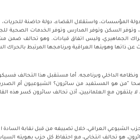
 دولة المؤسسات، واستقلال القضاء، دولة حاضنة للحريات، ت
 وتوفر السكن وتوفر المدارس وتوفر الخدمات الصحية للج
راك الجماهيري، وليس اتفاق قيادات. وهو تحالف ضمن مش
 عن ذاتها وهويتها العراقية وبرنامجها المرتبط بالحراك ال
ونظامه الداخلي وبرنامجه. أما مستقبل هذا التحالف فسي
وضحا "من هو المستفيد من سائرون؟ الشيوعيون أم الصدري
 لا يلتقون مع العلمانيين، أذن تحالف سائرون كسر هذه القا
سائرون، هو تحالف انتخابي، مع احتفاظ كل حزب بهويته السياس