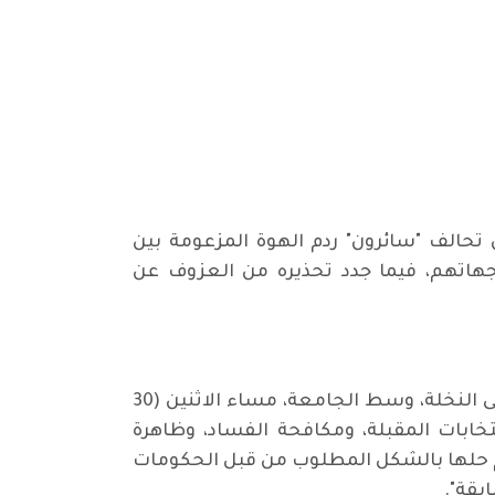
 تحالف "سائرون" ردم الهوة المزعومة بين
وجهاتهم، فيما جدد تحذيره من العزوف عن
وتطرق الرفيق فهمي، في ندوة جماهيرية، نظمتها محلية الكرخ الاولى للحزب الشيوعي العراقي، في مقهى النخلة، وسط الجامعة، مساء الاثنين (30
نتخابات المقبلة، ومكافحة الفساد، وظاهرة
 تم حلها بالشكل المطلوب من قبل الحكومات