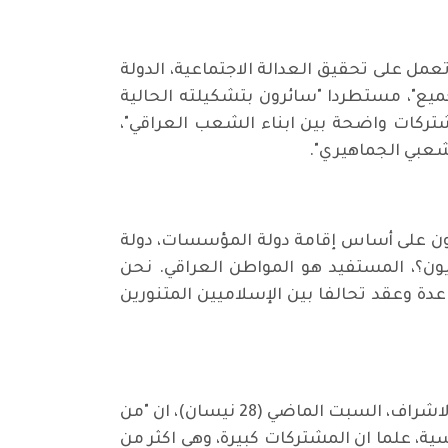
عمل على تحقيق العدالة الاجتماعية، الدولة
ميع"، مستطردا "سائرون بتشكيلته الحالية
تركات واضحة بين ابناء الشعب العراقي"،
شعبي الجماهيري".
كون على أساس إقامة دولة المؤسسات، دولة
ون؟، المستفيد هو المواطن العراقي. نحن
عدة وعقد تحالفا بين الإسلاميين المتنورين
وفي السياق، قال سكرتير اللجنة المركزية للحزب الشيوعي العراقي، خلال تضييفه من قبل نقابة السادة الاشراف، السبت الماضي (28 نيسان)، ان "من
ية، علما ان المشتركات كبيرة، وهي اكثر من