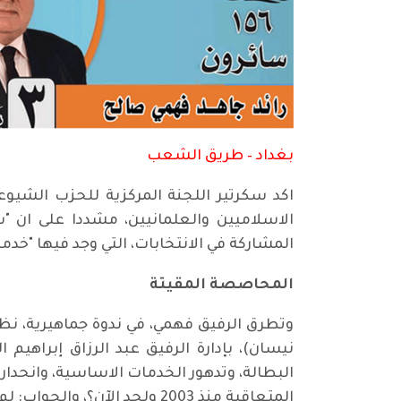
بغداد – طريق الشعب
اكد سكرتير اللجنة المركزية للحزب الشيوع
الاسلاميين والعلمانيين، مشددا على ان "
المشاركة في الانتخابات، التي وجد فيها "خ
المحاصصة المقيتة
نيسان)، بإدارة الرفيق عبد الرزاق إبراهيم
البطالة، وتدهور الخدمات الاساسية، وانحدا
المتعاقبة منذ 2003 ولحد الآن؟، والجواب: لم تحل أي مشكلة تذكر يمكن أن تحسب لصالح الحكومات السابقة".