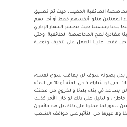
لمحاصصة الطائفية المقيت. حيث تم تطبيق
 الممثلين مثلوا أنفسهم فقط أو أحزابهم
ا بلدنا وشعبنا حيث تضخم الجهاز الإداري
ينا مغادرة نهج المحاصصة الطائفية. وحتى
شخاص فقط. علينا العمل على تثقيف وتوعية
 لم يدل بصوته سوف لن يعاقب سوى نفسه،
وسيعمل على إعادة نفس الوجوه السابقة لأن نسبة عدد المصوتين ليس لها تأثير على شرعية الانتخابات حتى لو شارك 5 في المئة أو 10 في المئة
 لن يساعد في بناء بلدنا والخروج من محنته
ر خاطئ ، والدليل على ذلك لو كان الأمر كذلك
ن للفوز لما عملوا على ذلك، بل هم خائفون
كا ولا غيرها من التأثير على مواقف الشعب