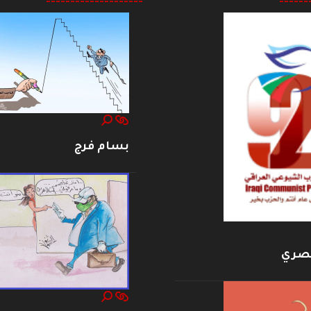
--------------------
------
بسام فرج
بصري