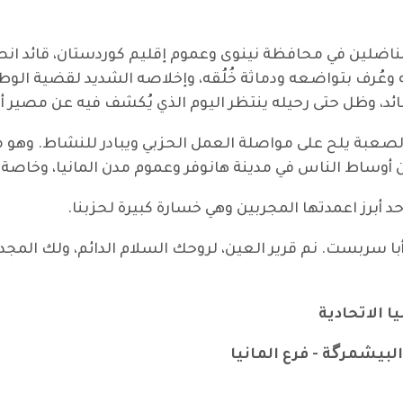
لمناضلين في محافظة نينوى وعموم إقليم كوردستان، قائد ان
عُرف بتواضعه ودماثة خُلُقه، وإخلاصه الشديد لقضية الوطن
لبائد، وظل حتى رحيله ينتظر اليوم الذي يُكشف فيه عن مصير أف
صعبة يلح على مواصلة العمل الحزبي ويبادر للنشاط. وهو من
ساط الناس في مدينة هانوفر وعموم مدن المانيا، وخاصة وس
أبرز اعمدتها المجربين وهي خسارة كبيرة لحزبنا
.
ا سربست. نم قرير العين، لروحك السلام الدائم، ولك المجد ا
 الاتحادية
لبيشمرگة - فرع المانيا