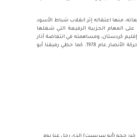
ته، منها اعتقاله إثر انقلاب شباط الأسود
عية على المهام الحزبية الرفيعة التي شغلها
ليم كردستان، ومساهمته في انتفاضة آذار
1991، بالإضافة إلى قيادة محلية نينوى لعدة سنوات. وكان من المساهمين بتشكيل المجاميع الأولى لحركة الأنصار عام 1978. كما حظي رفيقنا أبو
 خدر حجو (أبو سربست) الذي رحل عنا يوم