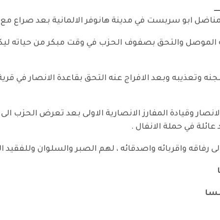
ـــ
ق المناضل ابو سربست في مدينة هانوفر الالمانية بعد صراع 
نة الموصل والتحق بصفوف الحزب في وقت مبكر من حياته 
باط الاسود وتم سجنه وتعذيبه وبعد الافراج عنه التحق بقاعدة الانصار ف
لى رفاقه واقربائه واصدقائه ، لهم الصبر والسلوان وللفقيد ال
مسا
ر (أم مي)، رفيقة درب الشهيد ستار خضير