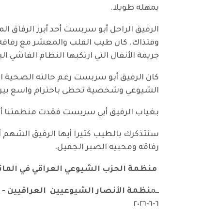
يمهله طويلا
.
الرفيق الراحل أبو سربست أحد أبرز الرفاق ا
وقتذاك. كان طيب القلب والمعشر مع رفاقه و
جريمة الأنفال التي ارتكبها النظام الفاشي ا
كان الرفيق أبو سربست رغم حالته الصحية ال
الشيوعي وشخصية تحظى باحترام واسع بين أو
بغياب الرفيق أبي سربست فقدت منظمتنا أحد 
سنتذكرك بالطيب كثيرا أيها الرفيق الشهم أب
رفاقه ومحبيه الصبر الجميل
.
منظمة الحزب الشيوعي العراقي في المانيا
ــم
نظمة الأنصار الشيوعيين العراقيين - ا
٢٠٢٦
-
٦
-
٦