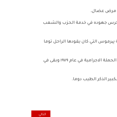
مع مرض عضال.
ليكرس جهوده في خدمة الحزب والشعب
ي قرية پیرموس التي كان يقودها الراحل توما
كان من المبادرين الاوائل في تشكيل قواعد الانصار وقيادة المفارز الانصارية الاولى بعد تعرض الحزب الى الحملة الاجرامية في عام ١٩٧٩ وبقى في
كبير الذكر الطيب دوما.
المقال التالي: الرفيق ماهر خضير ود
التالي