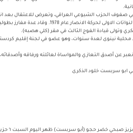
كان من أوائل الرفاق الذين ساهموا بتشكيل النواتات ا
 وتولى قيادة الفوج الثالث في مقر (كلي هصبه).
رفيق الراحل بانتفاضة آذار 1991، وقاد محلية نينوى لعدة سنوات، وهو عضو في لجنة
ن نعبر عن أصدق التعازي والمواساة لعائلته ورفاقه وأصدقا
الي ابو سربست خلود الذكرى