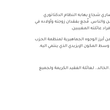
صاري شجاع يهابه النظام الدكتاتوري
 والناس. فُجع بفقدان زوجته وأولاده في
راد عائلته المغيبين
.
 أبرز الوجوه الجماهيرية لمنظمة الحزب
ط المكون الإيزيدي الذي ينتمي اليه
.
لخالد.. لعائلة الفقيد الكريمة ولجميع