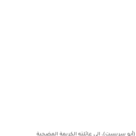
(أبو سربست)، إلى عائلته الكريمة المضحية