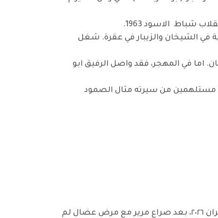
لاولى لحركة الانصار عام 1978. وقاد عدة مفارز بطولية في الشيخان والزيبار في عقرة. شغل
 إقليم كردستان. اما في المهجر، فقد واصل الرفيق ابو
ئه، مستلهمين من سيرته مثال الصمود
بحزن وألم عميقين تلقينا نبأ رحيل رفيقنا العزيز صبحي خضر حجو (أبو سربست) ظهر اليوم السبت ٦ حزيران ٢٠٢٦، بعد صراع مرير مع مرض عضال لم