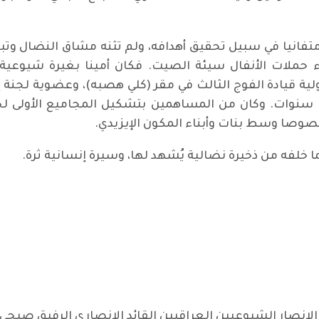
انيا في سبيل تحقيق أهدافه، ولم تثنه مشاق النضال وتبعا
سرته أثناء حملات الأنفال سيئة الصيت. فكان أمينا بغيرة شيو
قيادة الفوج الثالث في مقر (كلي هصبه)، وعضوية لجنة إق
صا وسط بنات وأبناء المكون الإيزيدي.
بما خلفه من ذخيرة نضالية يُشهد لها، وسيرة إنسانية ثرة.
لانصار الشيوعيين العراقيين القائد الانصاري الرفيق صبحي