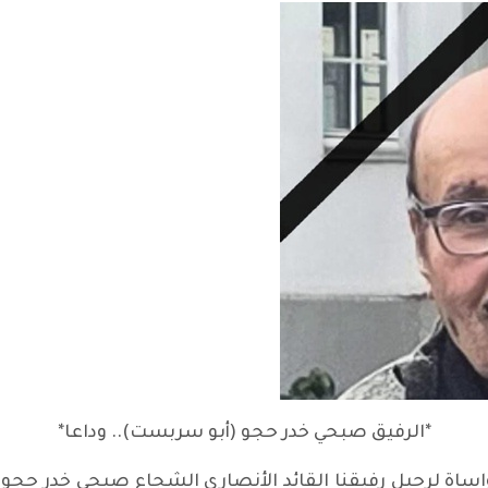
*الرفيق صبحي خدر حجو (أبو سربست).. وداعا*
اساة لرحيل رفيقنا القائد الأنصاري الشجاع صبحي خدر حجو 