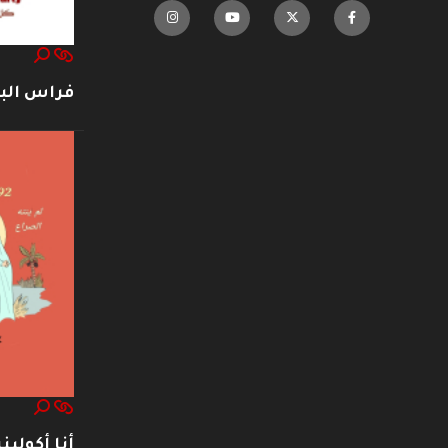
فراس ال
أنا أكوليني