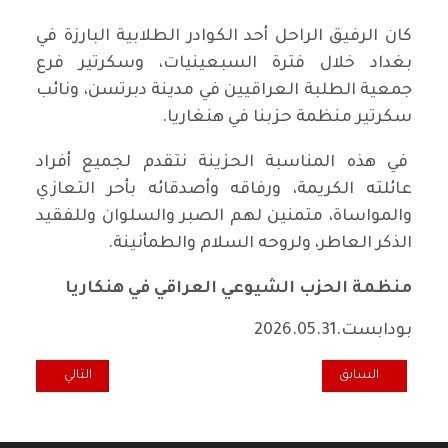
كان الرفيق الراحل أحد الكوادر الطلابية البارزة في
بغداد خلال فترة السبعينيات، وسكرتير فرع
جمعية الطلبة العراقيين في مدينة دبرتسن، ونائب
سكرتير منظمة حزبنا في هنغاريا.
في هذه المناسبة الحزينة نتقدم لجميع أفراد
عائلته الكريمة، ورفاقه وأصدقائه بأحر التعازي
والمواساة، متمنين لهم الصبر والسلوان وللفقيد
الذكر العاطر، ولروحه السلام والطمأنينة.
منظمة الحزب الشيوعي العراقي في هنكاريا
بودابست.2026.05.31
المقال السابق: تعاز ومواساة برحيل القائد الأنصاري الرفيق صبحي خدر 
المقال التالي: تع
السابق
التالي