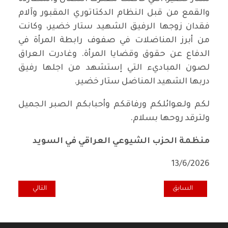
والقمع من قبل النظام الدكتاتوري المقبور وآلام
فقدان زوجها الرفيق الشهيد ستار خضير، وكانت
من أبرز المناضلات في صفوف رابطة المرأة في
الدفاع عن حقوق وقضايا المرأة. وغادرت العراق
لصون المباديء التي إستشهد من اجلها رفيق
دربها الشهيد المناضل ستار خضير.
لكم ولعوائلكم ورفاقكم وأحبابكم الصبر الجميل
ولترقد روحها بسلام.
منظمة الحزب الشيوعي العراقي في السويد
13/6/2026
المقال السابق: تعاز ومواساة برحيل الرفيق ثامر محمد زينل "أبو سراب"
المقال التالي: تع
السابق
التالي