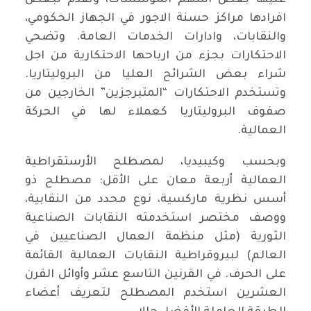
عليها بعض اسهم المؤسسات، وتقدم لبعض
افرادها مراكز حسنة الاجور في الجهاز الحكومي،
والنقابات، وادارات الخدمات العامة. وتضحي
الاحتكارات بجزء من ارباحها الاحتكارية من اجل
شراء بعض الشرائح العليا من البروليتاريا.
وتستخدم الاحتكارات “المتبرجزين” الخارجين من
صفوف البروليتاريا كعملاء لها في الحركة
العمالية.
وبحسب وكيبيديا، لمصطلح الأرستقراطية
العمالية أربعة معان على الأقل: مصطلح ذو
أسس نظرية ماركسية، نوع محدد من النقابية،
ووصف مختصر استخدمته النقابات الصناعية
الثورية (مثل منظمة العمال الصناعيين في
العالم) لبيروقراطية النقابات العمالية القائمة
على الحرف. في القرنين التاسع عشر وأوائل القرن
العشرين استخدم المصطلح لتعريف أعضاء