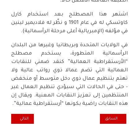
الطبقة العاملة الأفضل حالا.
اشتهر هذا المصطلح بعد استخدام كارل
كاوتسكي له في عام 1901 و نظّر له فلاديمير لينين
في مؤلفه (الإمبريالية أعلى مرحلة الرأسمالية).
في الولايات المتحدة وبريطانيا وغيرها من البلدان
الرأسمالية المتطورة، يستخدم مصطلح
“الأرستقراطية العمالية” كنقد ضمني للنقابات
العمالية التي تضم عمالا ذوي رواتب عالية ولا
تهتم بتنظيم عمال ذوي دخل متوسط أو منخفض
- حتى في الحالات التي سيؤدي تنظيم العمال غير
المنتظمين إلى تعزيز النقابات المعنية. ويقال إن
هذه النقابات راضية بكونها “أرستقراطية عمالية”.
المقال السابق: ماركس .. الماركسية .. أميركا.. قراءات مهمة
المقال التالي: اس
السابق
التالي