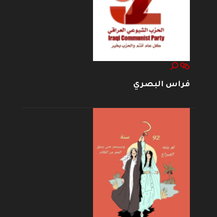
فراس البصري