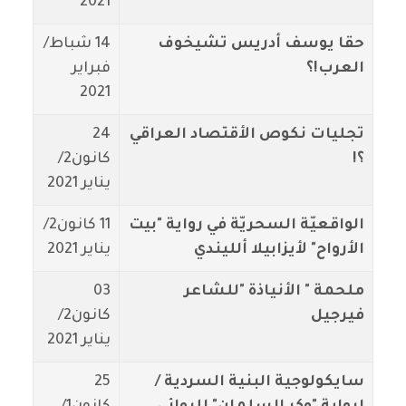
2021
حقا يوسف أدريس تشيخوف
14 شباط/
العرب!؟
فبراير
2021
تجليات نكوص الأقتصاد العراقي
24
؟!
كانون2/
يناير 2021
الواقعيّة السحريّة في رواية "بيت
11 كانون2/
الأرواح" لأيزابيلا ألليندي
يناير 2021
ملحمة " الأنياذة "للشاعر
03
فيرجيل
كانون2/
يناير 2021
سايكولوجية البنية السردية /
25