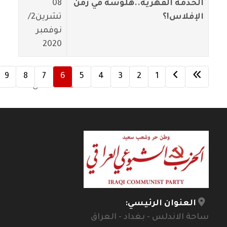
الخدمة القهرية..هلوسة في زمن
08
الإفلاس!؟
تشرين2/
نوفمبر
2020
9
8
7
6
5
4
3
2
1
الصفحة 6 من 12
العنوان الرئيسي:
ساحة الاندلس - بغداد - العراق