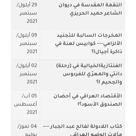
النقمة المقدسة في ديوان
29 أيلول/
الشاعر حميد الحريزي
سبتمبر
2021
المخرجات السالبة للتجنيد
09 أيلول/
الألزامي--- كوابيس لعنة في
سبتمبر
ذاكرة أجيال!؟
2021
الفنتازيةالخيالية في (رحلة)
02 أيلول/
دانتي والمعرّي للفردوس
سبتمبر
والجحيم !؟
2021
الأقتصاد العراقي في أحضان
05 آب/
الصندوق الأسود؟!
أغسطس
2021
كتاب اللادولة لفالح عبد الجبار ---
04 تموز/
مآلات الوضع العراقي
يوليو