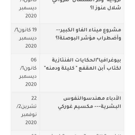
لرواية "وكر السلمان" للروائي
كانون1/
شلال عنوز !؟
ديسمبر
2020
مشروع ميناء الفاو الكبير--
19 كانون1/
وأضطراب مؤشر البوصلة!؟
ديسمبر
2020
بيوغرافيا*الحكايات الفنتازية
06
لكتاب أبن المقفع " كليلة ودمنه"
كانون1/
ديسمبر
2020
الأدباء مهندسوالنفوس
22
البشرية--- مكسيم غوركي
تشرين2/
نوفمبر
2020