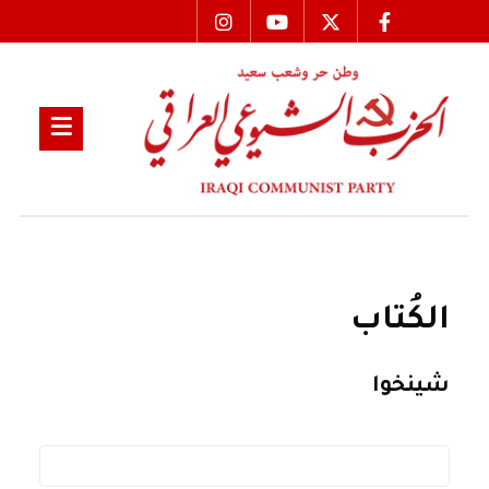
الكُتاب
شينخوا