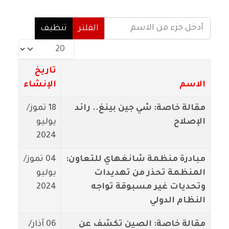
أدخل جزء من الاسم
الفلتر
تنظيف
عدد الإظهارات:
تاريخ
الاسم
الإنشاء
مقالة خاصة: شي جين بينغ.. رائد
18 تموز/
الإصلاح
يوليو
2024
مبادرة منظمة شانغهاي للتعاون:
04 تموز/
المنظمة تحذر من تهديدات
يوليو
وتحديات غير مسبوقة تواجه
2024
النظام الدولي
مقالة خاصة: الصين تكشف عن
06 آذار/