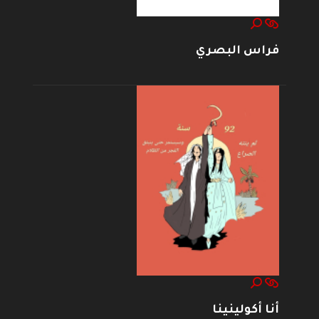
فراس البصري
أنا أكولينينا