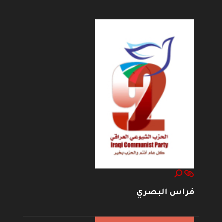
فراس البصري