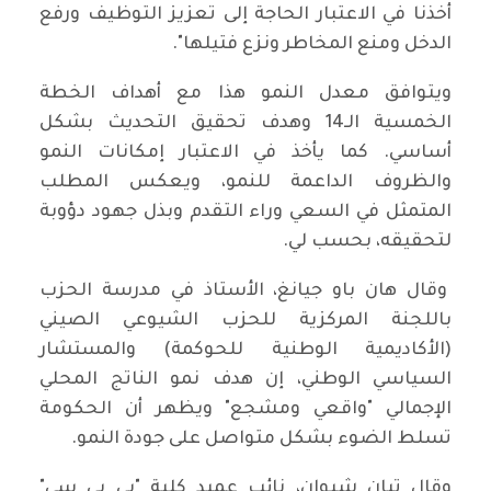
أخذنا في الاعتبار الحاجة إلى تعزيز التوظيف ورفع
الدخل ومنع المخاطر ونزع فتيلها".
ويتوافق معدل النمو هذا مع أهداف الخطة
الخمسية الـ14 وهدف تحقيق التحديث بشكل
أساسي. كما يأخذ في الاعتبار إمكانات النمو
والظروف الداعمة للنمو، ويعكس المطلب
المتمثل في السعي وراء التقدم وبذل جهود دؤوبة
لتحقيقه، بحسب لي.
وقال هان باو جيانغ، الأستاذ في مدرسة الحزب
باللجنة المركزية للحزب الشيوعي الصيني
(الأكاديمية الوطنية للحوكمة) والمستشار
السياسي الوطني، إن هدف نمو الناتج المحلي
الإجمالي "واقعي ومشجع" ويظهر أن الحكومة
تسلط الضوء بشكل متواصل على جودة النمو.
وقال تيان شيوان، نائب عميد كلية "بي بي سي"