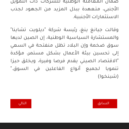
ضمان المعاملة الوطنية للشركات ذات التمويل
الأجنبي، متعهدة ببذل المزيد من الجهود لجذب
الاستثمارات الأجنبية.
وقالت جيانغ ينغ، رئيسة شركة "ديلويت تشاينا"
والمستشارة السياسية الوطنية، إن الصين لديها
سوق ضخمة وإن البلاد تظل منفتحة في السعي
إلى تحسين بيئة الأعمال بشكل مستمر، مؤكدة
"الاقتصاد الصيني يقدم فرصا وفيرة، ويخلق حيزا
تنمويا لجميع أنواع الفاعلين في السوق."
(شينخوا)
المقال السابق: حزب الشعب يحذر من خطورة ما يتعرض له قادة الحركة ال
المقال التالي: ند
السابق
التالي