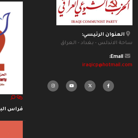
العنوان الرئيسي:
ساحة الاندلس - بغداد - العراق
Email:
iraqicp@hotmail.com
فراس ال