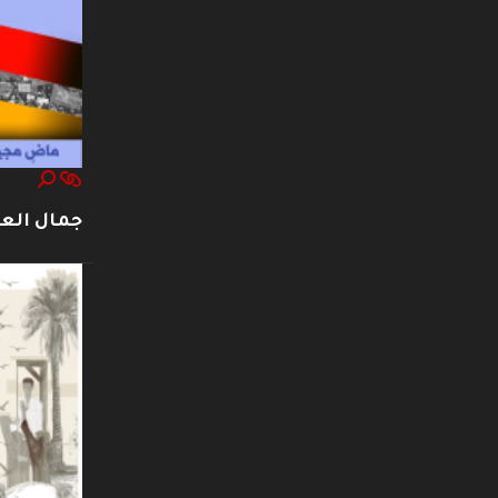
جمال العت