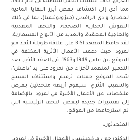
العراق. بدأت عمليات الحفر المنظمة في عام 1845،
مما أدى إلى اكتشاف بعض أبرز البقايا المادية
لحضارة وادي الرافدين (ميزوبوتيميا)، بما في ذلك
النقوش الجدارية الضخمة، والتحف المعدنية
والعاجية المعقدة، والعديد من الألواح المسمارية.
لقد حافظ المعهد BISI على علاقة طويلة الأمد مع
نمرود، حيث دعمت الأعمال الأثرية المكثفة في
الموقع بين عامي 1949 و1963. في العقد الأخير، بعد
التدمير المتعمد لأجزاء من نمرود على يد "داعش"،
شهد الموقع حملات ترميم واستئناف المسح
والتنقيب الأثري. سيقوم أربعة متحدثين بعرض
ملخصات عن الأعمال الأخيرة في نمرود، بالإضافة
إلى تفسيرات جديدة لبعض التحف الرئيسية التي
تم استرجاعها من الموقع.
المتحدثون:
الدكتور جون ماكجينيس: الأعمال الأخيرة في نمرود.