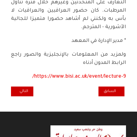
التعارف على المتحدثين وغيرهم خلال فترة تناول
المرطبات. كان حضور العراقيين والعراقيات لا
بأس به ولكنني لم أشاهد حضورا متميزا للجالية
الآشورية - المترجم.
* مدير الإدارة في المعهد
ولمزيد من المعلومات بالإنجليزية والصور راجع
الرابط المدون أدناه
https://www.bisi.ac.uk/event/lecture-9/
المقال السابق: مذكرة تضامن مع حملة مكافحة الفساد من 37 حزبا ومنظمة مجتمع مدني في السويد
المقال التالي: فر
السابق
التالي