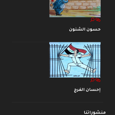
حسون الشنون
إحسان الفرج
منشوراتنا