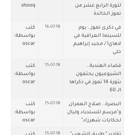
لثورة الرابع عشر من
shooq
تموز الخالدة
16-07-18
في ذكرى تموز.. يوم
كتب
للسينما العراقية في
بواسطة:
لاهاي! / مجيد إبراهيم
oscar
خلي
15-07-18
قضاء الهندية..
كتب
الشيوعيون يحتفون
بواسطة:
بثورة 14 تموز في ذكراها
oscar
الـ 60
15-07-18
البصرة.. صلاح العمران
كتب
و"مرسم للسندباد وليال
بواسطة:
لحكايات شهرزاد"
oscar
15-07-18
تقارير " طريق الشعب"
كتب