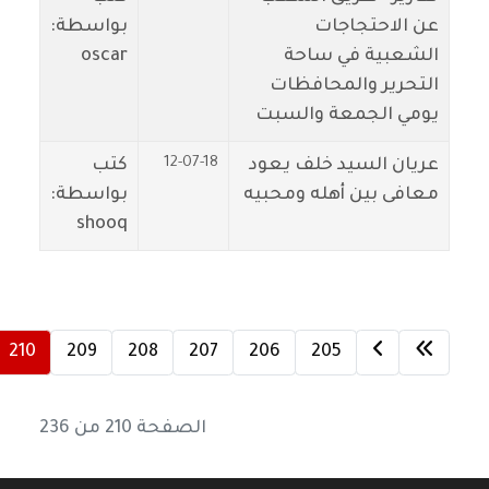
عن الاحتجاجات
بواسطة:
الشعبية في ساحة
oscar
التحرير والمحافظات
يومي الجمعة والسبت
12-07-18
عريان السيد خلف يعود
كتب
معافى بين أهله ومحبيه
بواسطة:
shooq
210
209
208
207
206
205
الصفحة 210 من 236