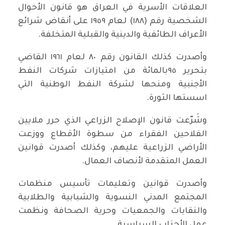
العلاقات الأسرية في العراق هو قانون الأحوال
الشخصية رقم (١٨٨) لعام ١٩٥٩ على أنقاض شرائع
الأعراف الطائفية والدينية والقبلية المتخلفة.
وأصدرت كذلك القانون رقم ٨٠ لعام ١٩٦١ القاضي
بتحرير ٩٥بالمائة من امتيازات شركات النفط
الأجنبية ومنحها لشركة النفط الوطنية التي
اسستها الثورة.
وشَرّعت قانون الإصلاح الزراعي الذي حرر ملايين
الفلاحين الفقراء من سطوة الأقطاع ووزعت
الأراضي الزراعية عليهم، وكذلك أصدرت قوانين
العمل المتقدمة لأنصاف العمال.
وأصدرت قوانين وتعليمات تأسيس منظمات
المجتمع المدني النسوية والشبابية والطلابية
والنقابات والجمعيات وحرية الصحافة ونظمت
عمل الأحزاب السياسية.