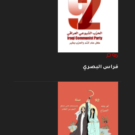
فراس البصري