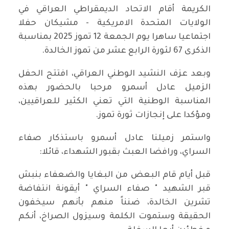
الكريمة أقام الاتحاد الديمقراطي العراقي في
الولايات المتحدة الامريكية - مشيكان حفلا
اجتماعيا ساهرا يوم الجمعة 12 تموز 2025 بمناسبة
الذكرى 67 لثورة الرابع عشر من تموز الخالدة.
وبعد عزف النشيد الوطني العراقي، افتتح الحفل
الزميل عادل أسمرو مرحبا بالحضور بهذه
المناسبة الوطنية التي تعني الكثير للعراقيين،
ومؤكدا على إنجازات ثورة تموز.
واستمر زميلنا عادل أسمرو باستذكار صفاء
السراي، ورافضا العبث بقبور الشهداء، قائلا:
قبل أيام قام البعض من البغايا والضعفاء بنبش
قبر الشهيد " صفاء السراي " أيقونة انتفاضة
تشرين الخالدة، ضنناً منهم بأنهم سيخفون
الحقيقة وستموت الكلمة وسيزول الصراخ، أنكم