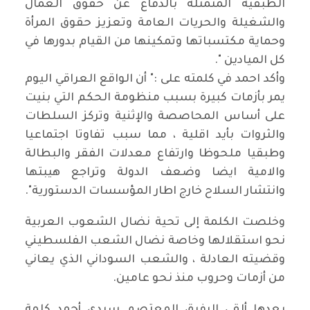
الطبقية المتمثلة بالدفاع عن حقوق العمال
والشغيلة والحريات العامة وتعزيز حقوق المرأة
وحماية مكتسباتها وتمكينها من القيام بدورها في
كل الميادين ".
وأكد احمد في كلمته على :" أن الواقع العراقي اليوم
يمر بأزمات كبيرة بسبب منظومة الحكم التي بنيت
على أساس المحاصصة والإثنية وتركز السلطات
والثروات بأيد اقلية ، مما سبب تفاوتا اجتماعيا
وطبقيا ملحوظا وارتفاع معدلات الفقر والبطالة
والامية ايضا وضعف الدولة وتراجع هيبتها
وانتشار السلاح خارج اطار المؤسسات الدستورية".
وخلصت الكلمة إلى تحية نضال الشعوب العربية
نحو استقلالها وخاصة نضال الشعب الفلسطيني
وقضيته العادلة ، والشعب السوداني الذي يعاني
من أزمات وحروب منذ نحو عامين.
بعدها ألقى الرفيق المعتصم سيدي أحمد كلمة