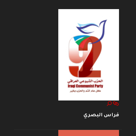
فراس البصري