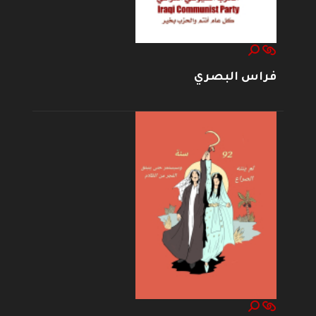
فراس البصري