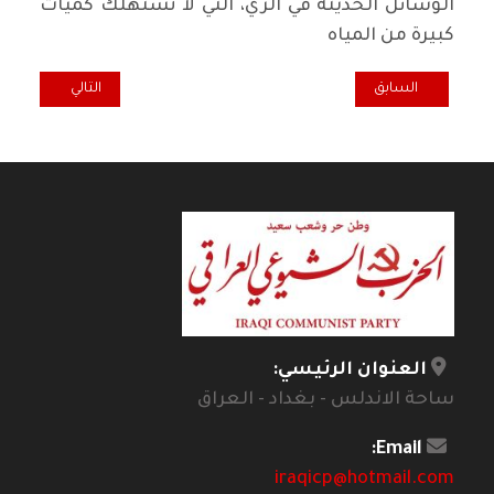
الوسائل الحديثة في الري، التي لا تستهلك كميات
كبيرة من المياه
المقال السابق: أمسية أستذكارية للفقيد والشخصية الوطنية دانا جلال
المقال التالي: في 
السابق
التالي
العنوان الرئيسي:
ساحة الاندلس - بغداد - العراق
Email:
iraqicp@hotmail.com