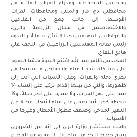
ومجلس المحافظة، ومدراء
الموارد المائية في
محافظتي ذي قار والمثنى ومحافظات الفرات
الأوسط، إلى جانب جمع من الفلاحين
والاختصاصيين في مجال الزراعية والري،
والمواطنين المهتمين بهذا الشأن. فيما أدار الندوة
رئيس نقابة المهندسين الزراعيين في النجف علي
هادي النفاخ.
المهندس ظافر عبد الله، افتتح الندوة ملقيا الضوء
على مشكلة شح المياه وانخفاض مناسيبها في
نهري دجلة والفرات، وعلى الأسباب التي أدت إلى
ظهورها، والتي من بينها إقدام تركيا على إنشاء 14
سدا على نهر الفرات، و8 سدود على نهر دجلة، و19
محطة كهربائية تعمل على مياه الأنهار، فضلا عن
التغير المناخي، وضعف هطول الأمطار، وغيرها من
الأسباب.
ولفت مستشار وزارة الري إلى انه من الضروري
رسم خطط للحد من تداعيات الأزمة ودعم القطاع