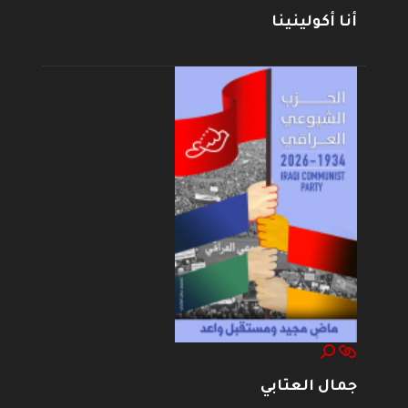
أنا أكولينينا
جمال العتابي