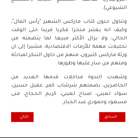
الشيوعي).
وتناول حنون كتاب ماركس الشهير "رأس المال"،
وكيف انه يعتبر منجزا فكريا فريدا حتى الوقت
الحالي، ولا يزال الأكثر مبيعا لما يتضمنه من
تحليلات مهمة للأزمات الاقتصادية، مشيرا إلى ان
ورثة ماركس كثيرون، منهم من حاول التنكر لمبادئه
ومنهم من سار عليها وطورها.
وشهدت الندوة مداخلات قدمها العديد من
الحاضرين، بضمنهم شرشاب كمر، عقيل حسين،
سواد لعيبي، صباح لعيبي، كريم الحجاج، منى
مسعود وحمودي عبد الجبار.
المقال السابق: في النجف .. ندوة حوارية عن "شحة المياه في نهري دجلة و
المقال التالي: عل
السابق
التالي