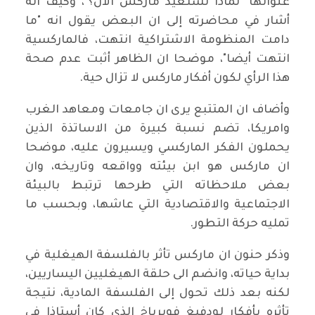
عنوانها "لماذا نستعيد ماركس الآن؟"، وكيف انه
أشار في محاضرته إلى ان البعض يقول انه "ما
دامت المنظومة الاشتراكية انتهت، فالماركسية
انتهت أيضا"، موضحا ان الظاهر أثبت عدم صحة
هذا الرأي لكون أفكار ماركس لا تزال حية.
وأضاف ان المتتبع يرى ان جامعات ومعاهد الغرب
وامريكا، تضم نسبة كبيرة من الاساتذة الذين
يحملون الفكر الماركسي ويسيرون عليه، موضحا
ان ماركس هو ابن بيئته وواقعه وتاريخه، وان
بعض ملاحظاته التي طرحها ترتبط بالبيئة
الاجتماعية والاقتصادية التي عاشها، وبحسب ما
تمليه حركة التطور.
وذكر حنون ان ماركس تأثر بالفلسفة الهيغلية في
بداية حياته، وانضم الى حلقة الهيغليين اليساريين،
لكنه بعد ذلك تحول إلى الفلسفة المادية، نتيجة
تأثره بأفكار لودفيغ فويرباخ الذي كان أستاذا في