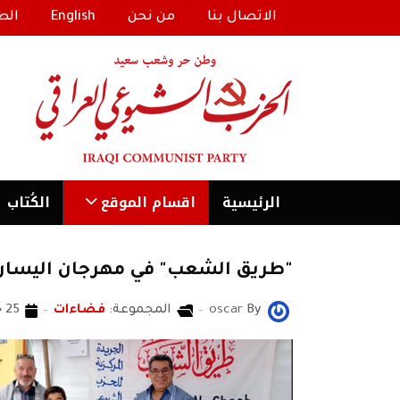
الاتصال بنا
من نحن
English
الط
الرئیسية
اقسام الموقع
الكُتاب
"طريق الشعب" في مهرجان اليسار ا
By
oscar
المجموعة:
فضاءات
25 حزيران/يونيو 2018