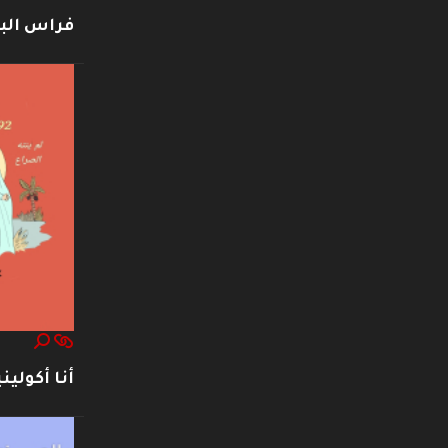
فراس ال
أنا أكوليني