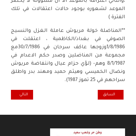
،والثاني اعترافه بالموعد الا ان مسؤوله لا يحضر
الموعد لشعوره بوجود حالات اعتقالات في تلك
الفترة )
**المناضلة خولة مريوش عاملة الغزل والنسيج
الصوفي في بغداد/الكاظمية ، اعتقلت في
1/8/1986وزوجها عاكف سرحان في 30/7/1986مع
مجموعة من المناضلين وصدر حكم الاعدام في
8/1/1987 وهم- (لؤي حزام عيال وانتفاضة مريوش
ونضال الخميسي وهيثم حميد ومهند بدر واطلق
سراحهم في 25 تموز 1987).
المقال السابق: جمعية المهندسين العراقية تحتفل بذكرى إنشاء بنايتها
المقال التالي: دور 
السابق
التالي