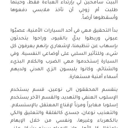
البيت سامحين لي بإرتداء العباءة فقط، وحينما
طلبت أم زوجي أن تأخذ ملابسي دفعوها
وأسقطوها أرضاً.
بدأ التحقيق معي في أحد السيارات الأمنية، عصبّوا
عيوني وربطوا يديّ بالقيود، وراحوا يتحدثون
بإسهاب عن تنظيمنا، لإشعاري بإنهم يعرفون كل
شيء، وللتأثير السلبي على أوضاعي النفسية. وفي
السيارة إستخدموا معي الضرب والكلام البذيء
والشتائم، وكانوا يلبسون الزي المدني ولديهم
أسماء أمنية مستعارة.
ينقسم المحققون الى نوعين، قسم يستخدم
الإسلوب العنفي والتهديد، والقسم الآخر يستخدم
إسلوبا مغايراً ومرناً لإقناع المعتقل بالإستسلام.
والتعذيب نوعان، جسدي كالفلقة والتعليق والكي
بالكهرباء وغيرها، ونفسي من خلال الإيهام