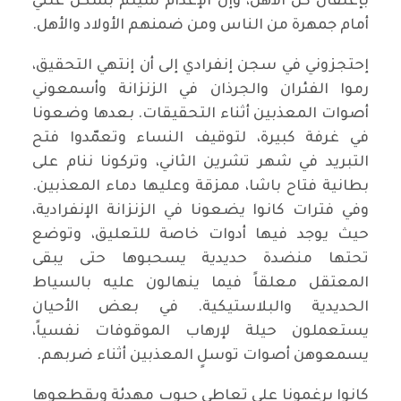
بإعتقال كل الأهل، وإن الإعدام سيتم بشكل علني
أمام جمهرة من الناس ومن ضمنهم الأولاد والأهل.
إحتجزوني في سجن إنفرادي إلى أن إنتهي التحقيق،
رموا الفئران والجرذان في الزنزانة وأسمعوني
أصوات المعذبين أثناء التحقيقات. بعدها وضعونا
في غرفة كبيرة، لتوقيف النساء وتعمّدوا فتح
التبريد في شهر تشرين الثاني، وتركونا ننام على
بطانية فتاح باشا، ممزقة وعليها دماء المعذبين.
وفي فترات كانوا يضعونا في الزنزانة الإنفرادية،
حيث يوجد فيها أدوات خاصة للتعليق، وتوضع
تحتها منضدة حديدية يسحبوها حتى يبقى
المعتقل معلقاً فيما ينهالون عليه بالسياط
الحديدية والبلاستيكية. في بعض الأحيان
يستعملون حيلة لإرهاب الموقوفات نفسياً،
يسمعوهن أصوات توسلٍ المعذبين أثناء ضربهم.
كانوا يرغمونا على تعاطي حبوب مهدئة ويقطعوها