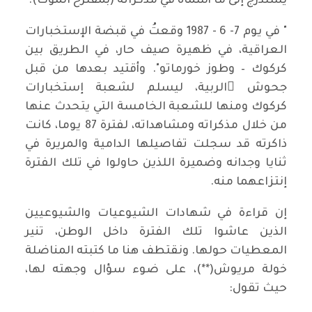
يُستدرج إلى ما أسماه في مذكراته (بمقترح الموت):
" في يوم 7- 6 - 1987 وقعتُ في قبضة الإستخبارات
العراقية، في ظهيرة صيف حار، في الطريق بين
كركوك – وطوز خورماتو". وأقتيد بعدها من قبل
جحوش ِالربية، ليسلم لشعبة إستخبارات
كركوك ومنها للشعبة الخامسة التي يتحدث عنها
من خلال مذكراته ومشاهداته، لفترة 87 يوما، كانت
ذاكرته قد سجلت تفاصيلها الدامية والمريرة في
ثنايا وجدانه وضميرة اللذين حاولوا في تلك الفترة
إنتزاعهما منه.
إن قراءة في شهادات الشيوعيات والشيوعيين
الذين عاشوا تلك الفترة داخل الوطن، تنير
المعطيات حولها. ونقتطف هنا ما كتبته المناضلة
خولة مريوش(**)، على ضوء سؤال وجهته لها،
حيث تقول: