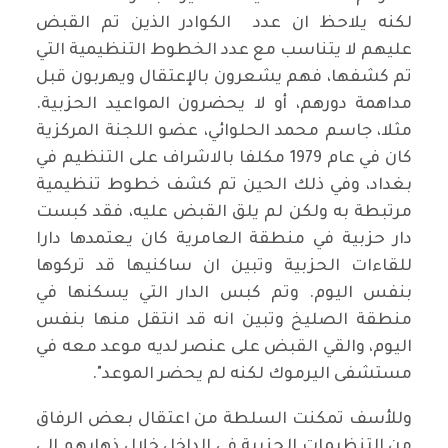
لكنه يلاحظ ان عدد الكوادر الذين تم القبض
عليهم لا يتناسب مع عدد الخطوط التنظيمية التي
تم كشفها، فهم يشعرون بالإعتقال ويهربون قبل
مداهمة دورهم، أو لا يحضرون المواعيد الحزبية.
مثلا، جاسم محمد الحلوائي، عضو اللجنة المركزية
كان في عام 1979 مكلفا بالاشراف على التنظيم في
بغداد، وفي ذلك الحين تم كشف خطوط تنظيمية
مرتبطة به ولكن لم يلق القبض عليه، فقد كبست
دار حزبية في منطقة العامرية كان يعتمدها دارا
للقاءات الحزبية وتبين ان ساكنيها قد تركوها
بنفس اليوم. وتم كبس الدار التي يسكنها في
منطقة الصليخ وتبين انه قد انتقل منها بنفس
اليوم، والقي القبض على عنصر لديه موعد معه في
مستشفى اليرموك لكنه لم يحضر الموعد".
وللأسف تمكنت السلطة من اعتقال بعض الرفاق
من التنظيمات الحزبية في الداخل خلال ذهابهم الى