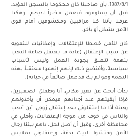
1987/8/1، بأن صاحبنا كان محكوما بالسجن المؤبد،
قبل أن يساوموه فيعمل مخبراً لديهم. وهكذا
عرفنا بأننا كنا مراقبين ومكشوفين أمام قوى
الأمن بشكل أو بآخر.
كان للأمن خططا للإعتقالات وإمكانيات للتمويه
عن سبب الإعتقال (عادة ما يعتقل صاغة الذهب
بتهمة تتعلق بجودة العمل وليس لأسباب
سياسية، وأفتضح ذلك لإنهم إتهموا معتقلاً بهذه
التهمة وهو لم يك قد عمل صائغاً في حياته).
بدأت أبحث عن تغير مكاني، أنا وطفليّ الصغيرين،
فإذا أبقيتهم عند أجدادهم فيمكن أن يأخذونهم
رهينة أذا ما إعتقلوني بعد إعتقال زوجي، أين أذهب
والناس في خوف من موجة الإعتقالات، وأهلي في
محافظة أخرى. وقبل أن أصل لحل، داهم بيتنا رجال
الأمن وفتشوا البيت بدقة، وإعتقلوني بملابس