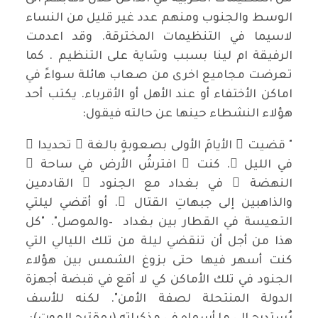
الوسط والجنوب ومنهم عدد غير قليل من النساء
لاسيما في التنظيمات المخترقة. وقد اعدمت
الرفيقة ام لينا بسبب وشاية على التنظيم . كما
تعرضت مجاميع اخرى من صعاب هائلة سواءً في
اماكن الأختفاء أو عند الأهل أو الأقرباء. يكتب أحد
هؤلاء النشطاء حينها عن حالته فيقول:
" قضيت ُ الأيامَ الأولى بصعوبةٍ بالغة ٍ تحديدا ً
في الليل ِ. كنت ُ افترشُ الأرض في ساحة ِ
النهضة ِ في بغداد مع الجنود ِ القادمين
والذاهبين إلى جبهاتِ القتال ِ. أو أقضي ليلتي
التعيسة في القطار بين بغداد –والموصل". "كل
هذا من أجل أن تنقضي ليلة من تلك الليالي التي
كنت أسهر فيها حتى بزوغ الشمس بين هؤلاء
الجنود في تلك الأماكن كي لا أقع في قبضة أجهزة
الدولة المنتحلة لصفة الأمن". لكنه للأسف