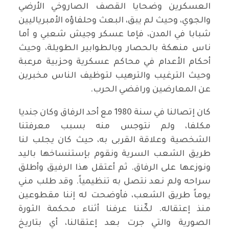
العسكرين وضحايا القصف الصاروخي الأرضي
والجوي، وحيث لم يبق، البعث وحلفاؤه الأمبرياليين
شبابا في المدن، فإما عسكر وجيش شعبي و أما
ناس منهكة بالحصار وبالطوابير الطويلة، وحيث
أحكام الأعدام في محاكم عسكرية وحزبية مرعبة
وحيث الترغيب والترهيب لتوظيف الناس مخبرين
عن المعارضين ورافضي الحرب.
كان إتصالنا في سنة 1980 مع أحد الرفاق وكان جنديا
مكلفا، ولم نتوجس منه بسبب معرفتنا
الشخصية وعلاقة القربى به، حيث كان يجلب لنا
طريق الشعب السرية ونقوم بإستنساخها باليد
ونوزعها على الرفاق. ثم أعتقل هذا الرفيق وأطلق
سراحه ولم نعد نتصل به تنظيمياً. وقد طلب مني
يوماً طريق الشعب، فأوضحت له إننا مقطوعين
منذ إعتقاله. لكّننا عرفنا أثناء محكمة الثورة
الصورية والتي جرت بعد إعتقالنا، أي بتاريخ