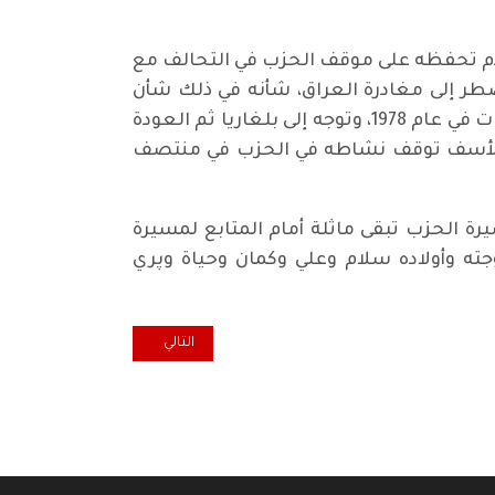
 عدم تحفظه على موقف الحزب في التحالف مع
غم ذلك أعيد انتخابه لقيادة الحزب في المؤتمر الثالث للحزب المنعقد في عام 1976. وأضطر إلى مغادرة العراق، شأنه في ذلك شأن
غالبية قادة الحزب وكوادره، إثر تصاعد الحملة الشرسة لحكم البعث ضد الحزب الشيوعي وحملة الإعدامات في عام 1978، وتوجه إلى بلغاريا ثم العودة
 للأسف توقف نشاطه في الحزب في منتصف
ة الحزب تبقى ماثلة أمام المتابع لمسيرة
وجته وأولاده سلام وعلي وكمان وحياة وپري
المقال التالي: لاعبة “الركبي” لي
التالي