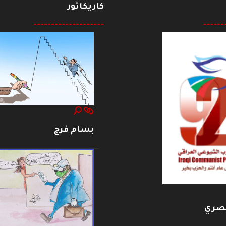
كاريكاتور
--------------------
------
بسام فرج
بصري