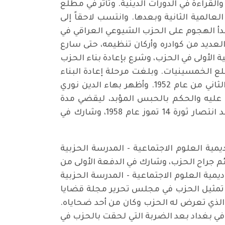
ي عام 1927 من أسرة دينية، وتعلم الكتابة والقراءة في الدورات الدينية. وتأثر في مطلع
لعالمية الثانية وبعدها. وانتسب لاحقاً إلى
دأ الهجوم على الحزب الشيوعي العراقي في
عديد من كوادره وأركان تنظيمه، حتى سارع
 الأولى في الحزب، وشرع بإعادة بناء الحزب
 الخمسينيات. وبلغت مرحلة إعادة البناء
حداً بحيث استطاع الحزب بناء الكادر الحزبي، والاستعداد لقيادة انتفاضة الشعب العراقي في تشرين الثاني من عام 1952. وأظهر بهاء الدين نوري
 عليه والحكم بالحبس المؤبد، ليقضي مدة
خمس سنوات في سجن نقرة السلمان وسجن بعقوبة مع رفاقه الشيوعيين. وقد تحرر من السجن بعد انتصار ثورة 14 تموز عام 1958، وشارك في
مية العلوم الاجتماعية - المدرسة الحزبية
ب للعودة إلى العراق للئم جراح الحزب، وشارك في الدفعة الأولى من
يمية العلوم الاجتماعية - المدرسة الحزبية
 تمثيل الحزب في مجلس تحرير مجلة قضايا
الذي تعرض له الحزب وكان من أحد ضحاياه.
في بغداد بعد الضربة التي لحقت بالحزب في