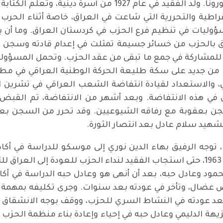
السليمانية جراء إصابته بجائحة فيروس الكورونا. ولد الفقيد ف
قراطية والتحررية التي شاعت في العراق، خاصة أثناء الحرب ا
ليات في تنظيم فرع الحزب في كردستان العراق. وما أن ب
لحق بالحزب من خسائر جسيمة تمثلت في إعدام قادته وسجن ال
د للمشاركة في جمع ما تبقى من عقد الحزب. وتحمل المسؤولية
 جديد على سكة طليعة الحركة الوطنية العراقي في مطلع
ي في هذه الانتفاضة. وبعد أشهر من الانتفاضة، تم القبض
الشهيد سلام عادل بعد انتصار الثورة.
توجه الرفيق بهاء الدين نوري إلى موسكو للدراسة في أكادي
العليا. وما أن حلت بالبلاد كارثة 8 شباط عام 1963، حتى استجاب الفقيد لنداء الحز
ود وعادل حبه، بعد أن أنهى هو وعادل حبه الدراسة في أكاد
 عضال، وتأخر في عودته بعد سنوات. وجرى تكليفه بمهمة
بعد عودته في النشاط السري للحزب، ووقف بوجه الانشقاق 
يهة الدليمي وعادل حبه في إحياء وإعادة بناء منظمة الحزب 