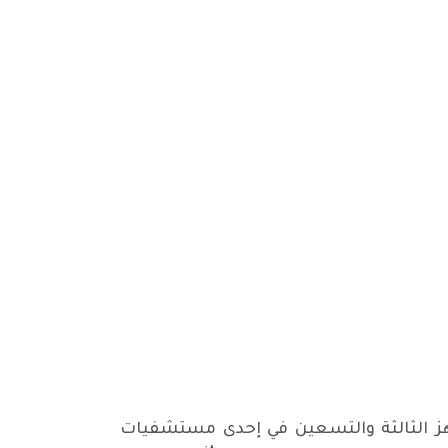
هاء الين نوري عن عمر ناهز الثالثة والتسعين في إحدى مستشفيات