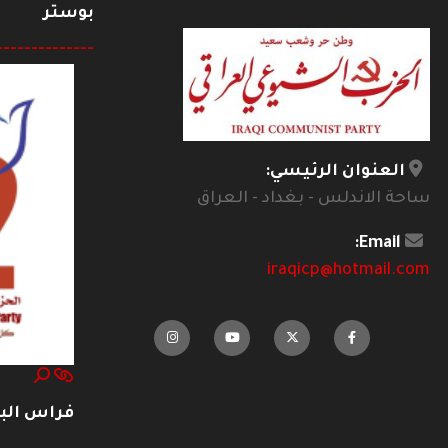
بوستر
--------------
العنوان الرئيسي:
ساحة الاندلس - بغداد - العراق
Email:
iraqicp@hotmail.com
فراس ال