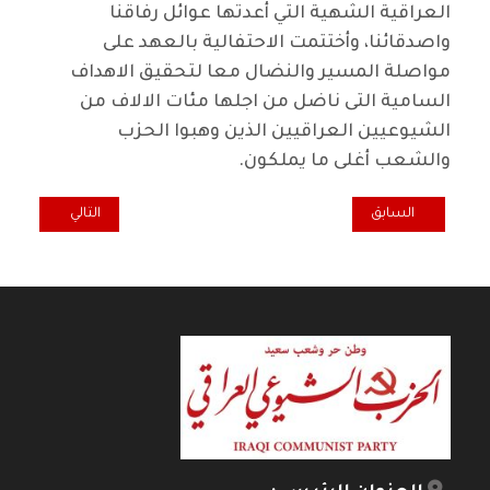
العراقية الشهية التي أعدتها عوائل رفاقنا
واصدقائنا، وأختتمت الاحتفالية بالعهد على
مواصلة المسير والنضال معا لتحقيق الاهداف
السامية التى ناضل من اجلها مئات الالاف من
الشيوعيين العراقيين الذين وهبوا الحزب
والشعب أغلى ما يملكون.
المقال السابق: الشيوعيون العراقيون وأصدقاؤهم في موسكو يحتفون بالذكرى 84 لميلا
المقال التالي: اح
السابق
التالي