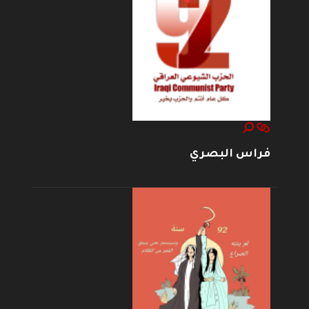
فراس البصري