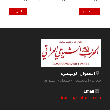
المقال السابق: الشيوعيون واصدقاؤهم في مدينة ميونخ يحتفلون بعيد مي
المقال التالي: مع
السابق
التالي
العنوان الرئيسي:
ساحة الاندلس - بغداد - العراق
Email:
iraqicp@hotmail.com