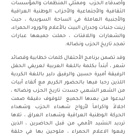
وأصدقاء الحزب وممثلي المنظمات والمؤسسات
الثقافية والأجتماعية والأحزاب الوطنية العراقية
والأجنبية العاملة في الساحة السويدية ، حيث
زينت جنبات وجدران البيت بالأعلام والورود الحمراء،
والشعارات واللافتات ، حملت جميعها عبارات
تمجد تاريخ الحزب ونضاله.
وقد تضمن برنامج الأحتفال كلمات خطابية وقصائد
شعر ، أبتدأ بكلمة باللغة العربية لعريفي الحفل
الرفيقة أميرة حسين والرفيق دلير باللغة الكردية
اللذين رحبا فيها بالحضور الكريم مع ألقاء أبيات
من الشعر الشعبي جسدت تاريخ الحزب ونضاله ،
ليدعوا من بعدها الجميع للوقوف دقيقة صمت
اجلالاَ واكراماَ لأرواح شهداء الحزب وشهداء
الحركة الوطنية العراقية وشهداء العراق ، تلاها
ترديد النشيد الأممي من قبل الحاضرين ، الذين
رفعوا الاعلام الحمراء ، ملوحين بها في حلقة