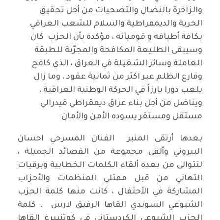
والزاخرة بالنضال والتضحيات من أجل تحقيق
الحرية والديمقراطية والسلام للشعب العراقي
بكافة أطيافه و قومياته ، مؤكدة بأن الحزب كان
وسيبقى الطليعة المكافحة والمجرّبة للطبقة
العاملة وسائر الشغيلة في العراق ، الذي كافح
وقارع الظلم عبر اكثر من ثمانية عقود ، وما زال
يلعب دورا بارزاً في الحركة الوطنية العراقية ،
ويناضل من أجل بناء عراق ديمقراطي فيدرالي
مستقل ومستقر يسوده الأمن والأمان
بعدها أرتقى المنبر الفنان المسرحي احسان
البيروتي وألقى مجموعة من القصائد الجميلة ،
لتتوالى من بعده ألقاء الكلمات الخطابية وبرقيات
التهاني من قبل ممثلي المنظمات والأحزاب
المشاركة في الأحتفال ، كانت منها كلمة الحزب
الشيوعي السويدي القاها الرفيق لارس ، كلمة
الحزب الشيوعي الكردستاني في كوتنبيرغ القاها