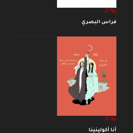
فراس البصري
أنا أكولينينا