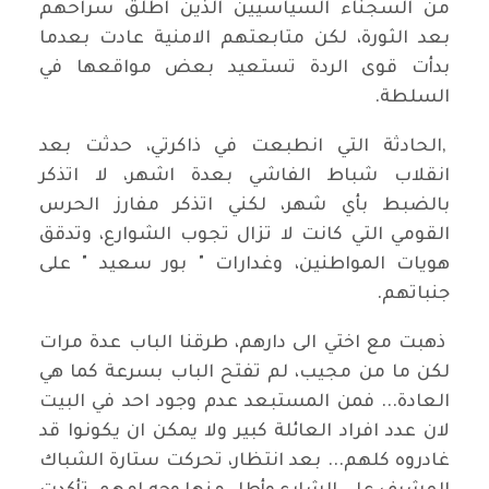
من السجناء السياسيين الذين اطلق سراحهم
بعد الثورة، لكن متابعتهم الامنية عادت بعدما
بدأت قوى الردة تستعيد بعض مواقعها في
السلطة.
,الحادثة التي انطبعت في ذاكرتي، حدثت بعد
انقلاب شباط الفاشي بعدة اشهر، لا اتذكر
بالضبط بأي شهر، لكني اتذكر مفارز الحرس
القومي التي كانت لا تزال تجوب الشوارع، وتدقق
هويات المواطنين، وغدارات " بور سعيد " على
جنباتهم.
ذهبت مع اختي الى دارهم، طرقنا الباب عدة مرات
لكن ما من مجيب، لم تفتح الباب بسرعة كما هي
العادة... فمن المستبعد عدم وجود احد في البيت
لان عدد افراد العائلة كبير ولا يمكن ان يكونوا قد
غادروه كلهم... بعد انتظار، تحركت ستارة الشباك