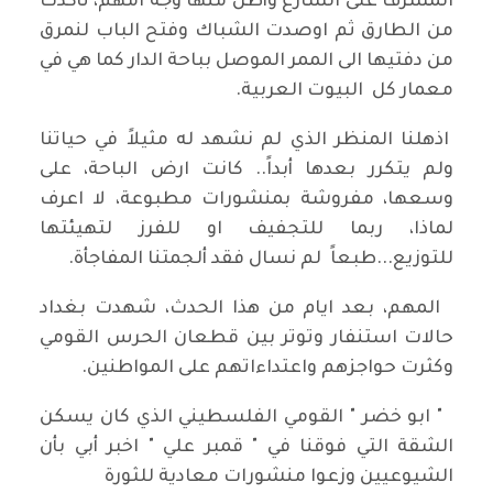
المشرف على الشارع وأطل منها وجه امهم، تأكدت
من الطارق ثم اوصدت الشباك وفتح الباب لنمرق
من دفتيها الى الممر الموصل بباحة الدار كما هي في
معمار كل البيوت العربية.
اذهلنا المنظر الذي لم نشهد له مثيلاً في حياتنا
ولم يتكرر بعدها أبداً.. كانت ارض الباحة، على
وسعها، مفروشة بمنشورات مطبوعة، لا اعرف
لماذا، ربما للتجفيف او للفرز لتهيئتها
للتوزيع...طبعاً لم نسال فقد ألجمتنا المفاجأة.
المهم، بعد ايام من هذا الحدث، شهدت بغداد
حالات استنفار وتوتر بين قطعان الحرس القومي
وكثرت حواجزهم واعتداءاتهم على المواطنين.
" ابو خضر " القومي الفلسطيني الذي كان يسكن
الشقة التي فوقنا في " قمبر علي " اخبر أبي بأن
الشيوعيين وزعوا منشورات معادية للثورة