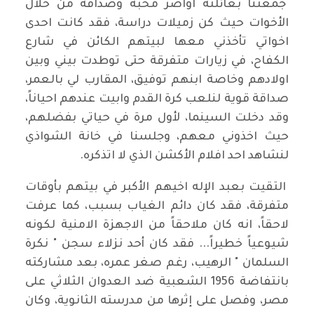
جمعتنا بعائلته اواصر محبة وصداقة من خلال
الأخوات حيث كن زميلات دراسة، فقد كانت احدى
اخواتي تأخذني معها لبيتهم الكائن في شارع
الكفاح، في زيارات متفرقة حتى توطدت بيني وبين
اولادهم وخاصة ابنهم توفيق، المقارب لي بالعمر،
صداقة قوية لنلعب كرة القدم وابيت عندهم احياناً،
وقد دخلت السينما، لأول مرة في حياتي بفضلهم،
حيث اخذوني معهم، وجلسنا في خانة الشواذي
لنشاهد احد افلام الأكشن الذي لا اتذكره.
التقيت بعبد الإله اخيهم الأكبر في بيتهم بأوقات
متفرقة، فقد كان دائم الغياب بسبب، كما عرفت
لاحقاً، انه كان ملاحقاً من الاجهزة الامنية لكونه
شيوعياً خطيراً... فقد كان أحد نزلاء سجن " نكرة
السلمان " الرهيب، رغم صغر عمره، بعد مشاركته
بانتفاضة 1956 الشعبية ضد العدوان الثلاثي على
مصر، وفصل على إثرها من مدرسته الثانوية، وكان