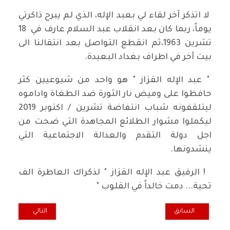
لا اتذكر آخر لقاء لي بعبد الإله، الذي لم يبرح ذاكرتي
يوماً، ربما كان بعد انقلاب عبد السلام عارف في 18
تشرين 1963،ثم انقطع التواصل بعد انتقالنا الى
بيت آخر في اطراف بغداد البعيدة.
" عبد الإله القزاز " هو واحد من شيوعيين كثر
حافظوا على وميض نار الثورة ضد الطغاة واداموه
ليتلقفونه شباب انتفاضة تشرين / اكتوبر 2019
ليكملوا مشوار الطلائع المجاهدة التي ضحت من
اجل دولة التقدم والعدالة الاجتماعية التي
ينشدونها.
! الرفيق عبد الإله القزاز " لذكراك العاطرة الف
تحية... دمت خالداً في القلوب "
المقال السابق: احتفالية يوم الشهيد الشيوعي العراقي في كولون
المقال التالي: لي
السابق
التالي