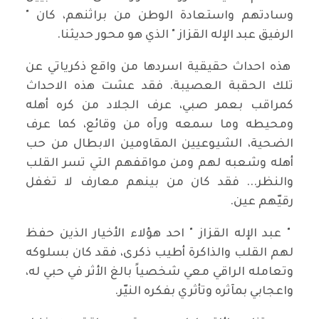
وسادتهم واستعادة الوطن من براثنهم، كان "
الرفيق عبد الإله القزاز " الذي هو محور حديثنا.
هذه احداث حقيقية اسردها من واقع ذكرياتي عن
تلك الحقبة العصيبة. فقد عشت هذه الاحداث
كمراقب بعمر صبي، عرف الجلاد من كره أهله
ومحيطه وما سمعه ورآه من وقائع، كما عرف
الضحية، الشيوعيين المقاومين الابطال من حب
أهله وشعبه لهم ومن مواقفهم التي تسر القلب
والنظر... فقد كان من بينهم معارف لا تغفل
رقيّهم عين.
" عبد الإله القزاز " احد هؤلاء الأخيار الذين حفظ
لهم القلب والذاكرة أطيب ذكرى، فقد كان بسلوكه
وتعامله الراقي معي شخصياً بالغ الأثر في حبي له،
واعجابي بمآثره وتأثري بفكره النيّر.