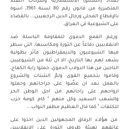
بغداد (السنتو) الاستعمارية وشركات النفط
المتضررة من قانون رقم 80 لسنة 1961، اسوة
بالإقطاع المحلي ورجال الدين الرجعيين... بالقضاء
على الشيوعية في العراق.
ورغم القمع الدموي للمقاومة الباسلة ضد
الانقلابيين دفاعاً عن الثورة ومكاسبها، التي سطر
فيها الشيوعيون والديمقراطيون مآثر بطولية
يشهد لهم بها التاريخ، الا ان ثلة من الشيوعيين
الناجين من هذا الدولاب الدموي، حملوا راية الكفاح،
وقاموا بتجميع القوى ولمّ الشتات والشروع
بالعمل بعد ان عضّوا على جراحاتهم وحملوا
ارواحهم على راحاتهم من اجل الوطن الحر
والشعب السعيد وكل منهم " كام كومة حزب
للكلفات " كما قال العظيم مظفر النواب...
من هؤلاء الرفاق المجهولين الذين اخذوا على
عاتقهم تهيئة ظروف الثورة على الانقلابيين