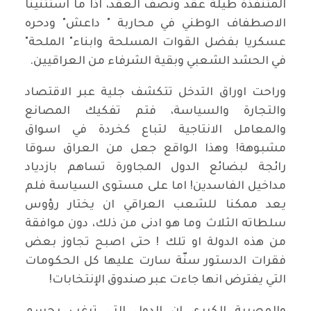
المتنفذة طيلة عقد ونصف العقد، اذا ما استثنينا
الاصطفاف الوطني في محاربة " داعش" ودحره
عسكريا بفضل القوات المسلحة وابناء" الملحة"
في الحشد الشعبي وبقية الشرفاء من العراقيين.
وراحت اوراق التدخل تتكشف جلية عبر الاقتصاد
والتجارة والسياسة، فتم تفكيك المصانع
والمعامل الانتاجية لتباع كخردة في اسواق
مشبوهة! وهذا الواقع جعل من العراق سوقا
رائجة لبضائع الدول المجاورة تساهم بازدياد
مداخيل الفاسدين! اما على مستوى السياسة فلم
يعد ممكنا للشعب العراقي ان يختار رؤوس
سلطاته الثلاث وما هو ادنى من ذلك، دون موافقة
من هذه الدولة او تلك ! حتى اصبح تجاوز بعض
فقرات الدستور سنّة سارت عليها كل الحكومات
التي يفترض انها جاءت عبر صندوق الإنتخابات!