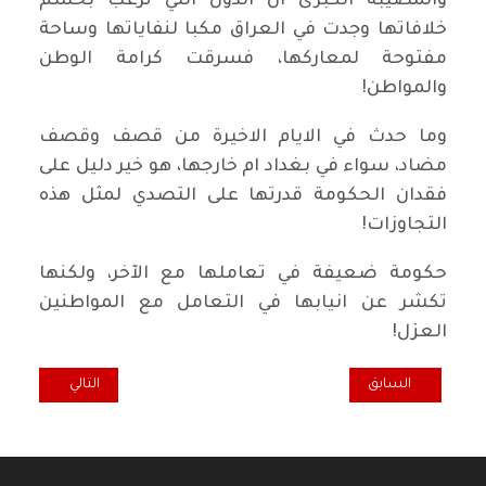
والمصيبة الكبرى ان الدول التي ترغب بحسم
خلافاتها وجدت في العراق مكبا لنفاياتها وساحة
مفتوحة لمعاركها، فسرقت كرامة الوطن
والمواطن!
وما حدث في الايام الاخيرة من قصف وقصف
مضاد، سواء في بغداد ام خارجها، هو خير دليل على
فقدان الحكومة قدرتها على التصدي لمثل هذه
التجاوزات!
حكومة ضعيفة في تعاملها مع الآخر، ولكنها
تكشر عن انيابها في التعامل مع المواطنين
العزل!
المقال السابق: المرأة العراقية رقم حقيقي شجاع في ساحات التظاهر وال
المقال التالي: في
السابق
التالي