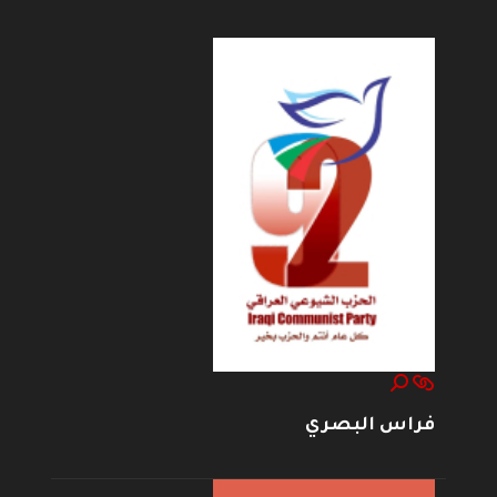
فراس البصري