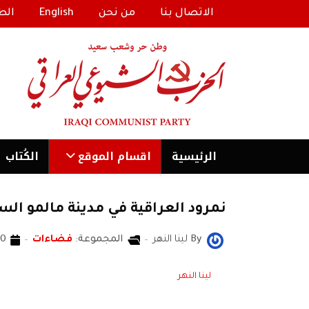
الاتصال بنا
من نحن
English
الط
الرئیسية
اقسام الموقع
الكُتاب
نمرود العراقية في مدينة مالمو الس
By
لينا النهر
المجموعة:
فضاءات
20 أيلول/سب
لينا النهر