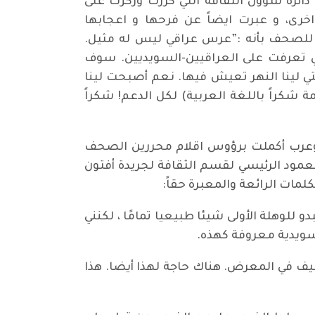
دائرة شؤون الثقافة التي كررت وركزت على
خرى، و عبرت ايضاً عن فرحها و اعجابها
و للصحف بأنه :”عرس عراقي ليس له مثيل.
ي تعرفت على العراقيين-السويديين. سوف
ختي لينا النهر تعيش فيها. نعم أصبحت لينا
مة شكراً باللغة العربية) لكل الدعم! شكراً
ن وعرب أكملت برؤوس اقلام محررين الصحف
لعمود الرئيسي لقسم الثقافة لجريدة أفتون
ات الرائعة والمعبرة حقاً:
 للوهلة الأولى شيئا طبيعيا تمامًا ، لكنني
سويدية معروفة كهذه.
ف في المعرض. هناك حاجة لهذا أيضا. هذا