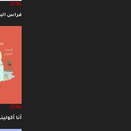
فراس ال
أنا أكوليني