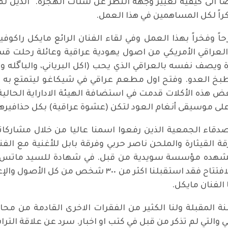
‎ان يكون هذا العمل في 
راً لكل المساهمين في هذا العمل.
اً وفخراً بهذا العمل وفي لقاء الفنان الرائع مايكل راكوفي
 العراقي الأمريكي من اصول يهودية عراقية وعائلة رحلت ق
ة ويصف نفسه بالعراقي الذي يحب (اكل البرياني، والباگله 
طبخ العدو. وفتح اول مطعم عراقي في شيكاغو ليتمتع به 
عض هذه الأكلات قدمت في استضافة الهيئة الاداراية الحا
ى موسيقى أنغام العود لتكن (عشوة عراقية) بكل حذافيرها
 وأصدقاء الجمعية الذين رفعوا اسمنا عاليا من خلال مشارك
رقة القيثارة والملحن ناصر حربي وفرقة بابل للأغنية مع ال
هده مؤسسة سويدية من قبل. في شهادة للسيد ماتس ذك
معارض الفن حوالي ٥٠ شخص، اما في ليلة الافتتاح فقد است
 الفنان مايكل.
ة المقبلة ولنا الكثير من الفقرات الاخرى القادمة من مح
والتي لم تذكر من قبل في كتب او اخبار. سرد عن علاقة التراث