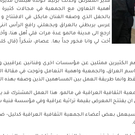
مدير المعرض وكذلك برنيلا كوندة هيلمان مديرة 
أهمية التعاون مع الجمعية في مجالات كثيرة ا
بالحفل الذي وصفه الفنان مايكل في الافتتاح 
عرس يربطني بالعراق ويجعلني رافع الرأس انن
ارجع الى مدينة مالمو عدة مرات فلي أهل هنا، وأ
أخت لي وانا فخور جداً بها. عصام، شكراً (قال كل
يرهم الكثيرين ممثلين عن مؤسسات اخرى وفنانين عراقيي
ا اسم العراق، والجمعية واهمية التعامل وتوجت في مقالة ا
وانما طريقة العمل بين المساهمين الذين وصفه بهذه الكلم
عية الثقافية العراقية في مالمو. هذا العمل المشترك قد يبدو
في ان يفتتح المعرض بقيمة تراثية عراقية وفي مؤسسة فنية 
 سيعمل بعض أعضاء الجمعية الثقافية العراقية كدليل- ضي
.