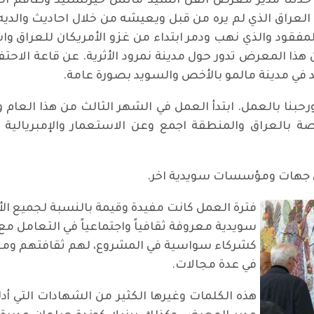
 حدثنا مدير معرض الفن السيد ماتس خيرنستيد وطاقم الع
لعراق الذي لم يره من قبل ويعيشه من خلال احاديث والديه 
المفقود والذي نهب ودمر ابتداء من غزو الأمريكان للعراق وا
 هذا المعرض تدور حول مدينة نمرود الأثرية. عن قاعة الاحتف
د في مدينة مالمو بالأخص والسويد بصورة عامة.
اصة بالعراق والمنطقة اجمع وعن الاستعمار والإمبريالي
فترة العمل كانت مفيدة وقيمة بالنسبة لجميع ا
سويدية معروفة ثقافياً واجتماعياً في التعامل م
كشركاء سواسية في المشروع، لهم ثقافتهم ومعر
في عدة مجالات.
‎هذه الكلمات وغيرها الكثير من الشهادات التي أ