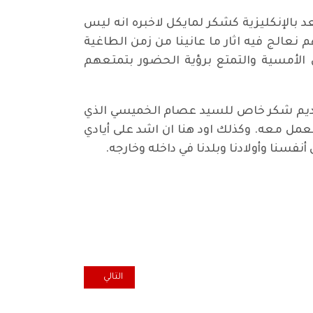
 بالإنكليزية كشكر لمايكل لاخبره انه ليس
 نعالج فيه اثار ما عانينا من زمن الطاغية
لأمسية والتمتع برؤية الحضور بتمتعهم
بتقديم شكر خاص للسيد عصام الخميسي الذي
لعمل معه. وكذلك اود هنا ان اشد على أيادي
فسنا وأولادنا وبلدنا في داخله وخارجه.
المقال التالي: مهرجان اللومانت
التالي