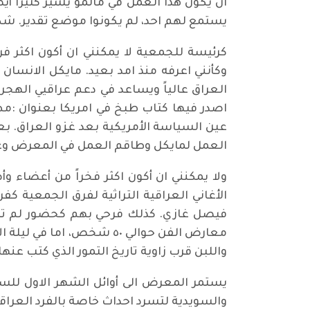
يستمع لهم احد، لم يكونوا موضع تقدير. شك
‎كرئيسة للجمعية لا يمكنني ان أكون اكثر فرح
وكأنني اعرفه منذ امد بعيد. مايكل الانسان
العراق عالياً ويساعد في دعم عراقيي الهجر
اصدر فيها كتاب طبخ في امريكا بعنوان :م
عين السياسة الأمريكية بعد غزو العراق. ب
العمل لمايكل وطاقم العمل في المعرض وعل
‎ولا يمكنني ان أكون اكثر فخراً من أعضاء
الأغاني العراقية التراثية لفرق الجمعية كف
فيصل غازي. كذلك فرحي بهم كحضور لم تش
واللبن قرب زاوية تاريخ التمور الذي كتب عنها
‎يستمر المعرض الى أوائل الشهر الاول للسن
والسويدية لتسرد احداث خاصة بالفرد العراقي 