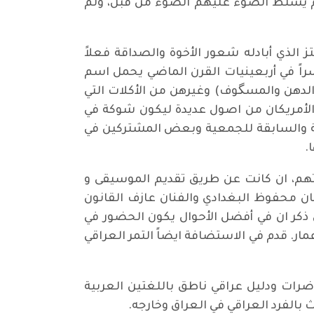
مالمو يشير كثيراً أيضًا الى كيفية تغيير وجهة النظر عن شتات الهجرة. ‎ الذين لم يسلط الضوء عليهم الضوء من قبل، ولم
تز الذي أبادله شعور الأخوة والصداقة فعلاً
سراً في أربعينيات القرن الماضي يحمل اسم
والدهن والمسگوف) وغيرهن من الأكلات التي
الأمريكان من اصول عديدة ليكون شوكة في
لية والسابقة للجمعية وبعض المشتركين في
.
اتهم، ان كانت عن طريق تقديم الموسيقى و
فنان محفوظ البغدادي والفنان عازف القانون
ر ان في أفضل الأحوال يكون الحضور في
قبلنا اكثر من ٣٠٠ شخص من كل الأصول والإعمار. قدم في الاستضافة ايضاً التمر العراقي
اضرات ودليل عراقي ناطق باللغتين العربية
 بالفرد العراقي في العراق وخارجه.