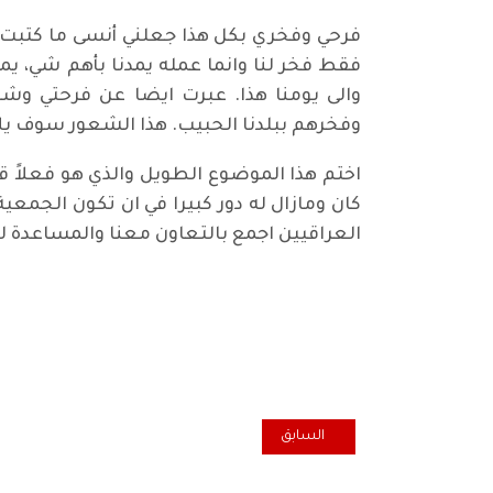
‎فرحي وفخري بكل هذا جعلني أنسى ما كتبت م
فقط فخر لنا وانما عمله يمدنا بأهم شي، يمد
والى يومنا هذا. عبرت ايضا عن فرحتي و
وفخرهم ببلدنا الحبيب. هذا الشعور سوف يلا
‎اختم هذا الموضوع الطويل والذي هو فعلاً
كان ومازال له دور كبيرا في ان تكون الجمعي
العراقيين اجمع بالتعاون معنا والمساعدة للو
المقال السابق: تعزية منظمة الحزب في السويد برحيل المر
السابق