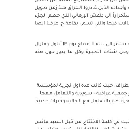
مل من مدراء المشاريع الفنية عن الفنان
وأجداده الذين غادروا العراق منذ زمن طويل
ستمراراً الى داعش الإرهابي الذي حطم الجزء
الات فيها والتي تسمى بقاعة ج. عرفنا ايضا
‎فرحنا جداً بهذا الفنان من قبل الحديث عنه ورحبنا بالعمل. ابتدأ العمل في الشهر الثالث من هذا العام واستمر الى ليلة الافتتاح يوم ١٣ أيلول ومازال
ة وعن شتات الهجرة وكل ما يدور حول هذه
لأطراف. حيث كانت هذه اول تجربة لمؤسسة
ع جمعية عراقية - سويدية والتعامل معها
فتهم بالتعامل مع الجالية وخبرات عديدة
دليت في كلمة الافتتاح من قبل السيد ماتس