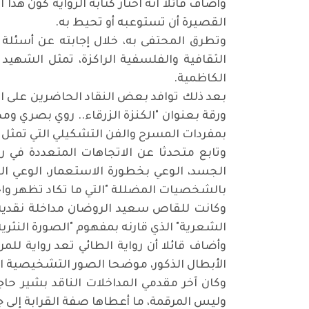
وأضاف قائلا انه اختار كتابة الرواية كون هذ
القصيرة أن تستوعبه أو تحيط به.
وتطرق المحتفى به، خلال إجابته عن أسئلة 
الثقافية والفلسفية الراكزة، تمثل الشهيد 
الكاظمية.
بعد ذلك توافد بعض النقاد الحاضرين على الم
ورقة بعنوان "الكنزة الزرقاء.. روي بصري وم
بمفردات المسرح والفن التشكيلي التي تمثل ع
وتابع متحدثا عن الاتجاهات المتعددة في روا
الجسد، الوعي بخطورة الاستعمار، الوعي الث
بالشخصيات المضللة "التي ما تكاد تظهر واح
وكانت للقاص سعيد الروضان مداخلة نقدية بع
الشعرية" الذي قارنه بمفهوم "الصورة النثرية
وأضاف قائلا أن رواية الطائي تعد رواية للمر
الأبطال الذكور، موضحا الصور التشخيصية ال
وكان آخر مقدمي المداخلات الناقد بشير حاج
وليس المرقمة، ما أعطاها صفة القرابة إلى