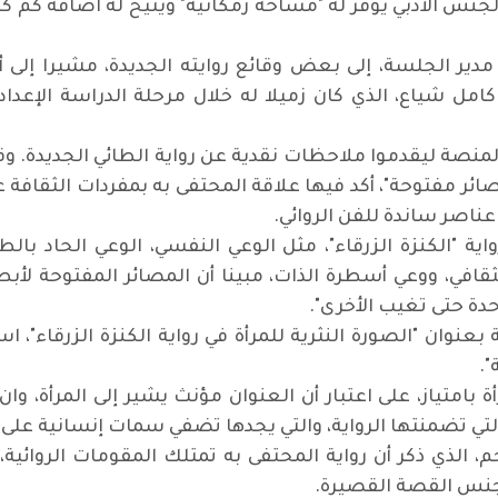
ا الجنس الأدبي يوفر له "مساحة زمكانية" ويتيح له اضافة كم
مدير الجلسة، إلى بعض وقائع روايته الجديدة، مشيرا إلى
كامل شياع، الذي كان زميلا له خلال مرحلة الدراسة الإعداد
نصة ليقدموا ملاحظات نقدية عن رواية الطائي الجديدة. وقد
صائر مفتوحة"، أكد فيها علاقة المحتفى به بمفردات الثقاف
ناصر ساندة للفن الروائي.
ية "الكنزة الزرقاء"، مثل الوعي النفسي، الوعي الحاد بال
قافي، ووعي أسطرة الذات، مبينا أن المصائر المفتوحة لأبطا
دة حتى تغيب الأخرى".
نوان "الصورة النثرية للمرأة في رواية الكنزة الزرقاء"،
".
أة بامتياز، على اعتبار أن العنوان مؤنث يشير إلى المرأة، 
تي تضمنتها الرواية، والتي يجدها تضفي سمات إنسانية على ا
م، الذي ذكر أن رواية المحتفى به تمتلك المقومات الروائي
 جنس القصة القصيرة.