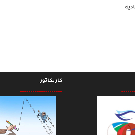
دية
مان كاصد محاضرا عن "قصيدة الومضة"
كاريكاتور
--------------------
------