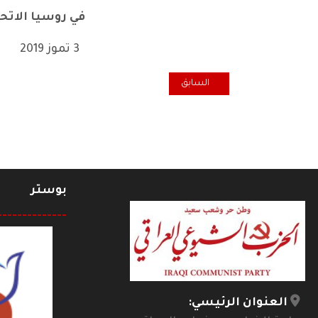
في روسيا الاتحا
3 تموز 2019
المقال السابق: في رحاب "ملتقى جيكور" البصري: د. سل
السابق
بوستر
--------------
العنوان الرئيسي: