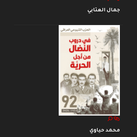
جمال العتابي
محمد حياوي