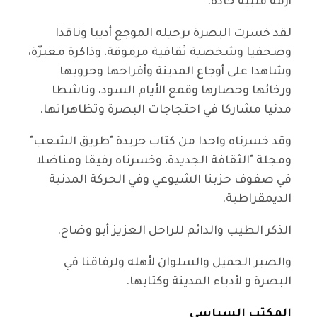
أزمة قلبية حادة.
لقد خسرت البصرة برحيله الموجع أديبا وناقدا
وصحفيا وشخصية ثقافية مرموقة، وذاكرة معبرّة،
وشاهدا على أوجاع المدينة وأفراحها وحروبها
ورخائها وحصارها وقمع الأيام السود، وناشطا
مدنيا مشاركا في احتجاجات البصرة وتظاهراتها.
وقد خسرناه واحدا من كتاب جريدة "طريق الشعب"
ومجلة "الثقافة الجديدة، وخسرناه رفيقا ومناضلا
في صفوف حزبنا الشيوعي وفي الحركة المدنية
الديمقراطية.
الذكر الطيب والدائم للراحل العزيز أبو وضاح.
والصبر الجميل والسلوان لأهله ولرفاقنا في
البصرة و لأدباء المدينة وكتابها.
المكتب السياسي