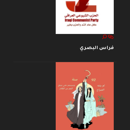
فراس البصري