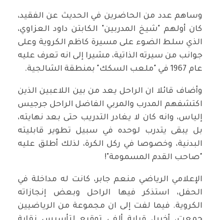
وساهم عدد من الحاضرين في الحديث عن الفقيد،
كان أولهم "شيخ المدربين" الكابتن داود العزاوي،
الذي سلط الضوء على مسيرة كاظم الكروية وعلى
جوانب من سيرته الذاتية، مشيرا إلى انه تعرف عليه
عام 1967 في "ملعب السكك" بمنطقة الشالجية.
وأضاف قائلا ان الراحل يعد من بين اللاعبين الذين
اكتشفهم المدرب والمربي الفاضل الراحل جرجيس
إلياس، وانه كان لا يغادر التدريب حتى بعد نهايته،
بل يبقى يتدرب لوحده في سبيل تطوير قابليته
البدنية، وخصوصا في ركل الكرة، لذلك أطلق عليه
"صاحب القدم المسمومة"!
الإعلامي الرياضي منعم جابر، كانت له مداخلة في
الحفل، استذكر فيها الراحل وبعض إنجازاته
الكروية. فيما لفت إلى ان مجموعة من الرياضيين
جمعت، أخيرا، قرابة ألفي توقيع لتأسيس نقابة