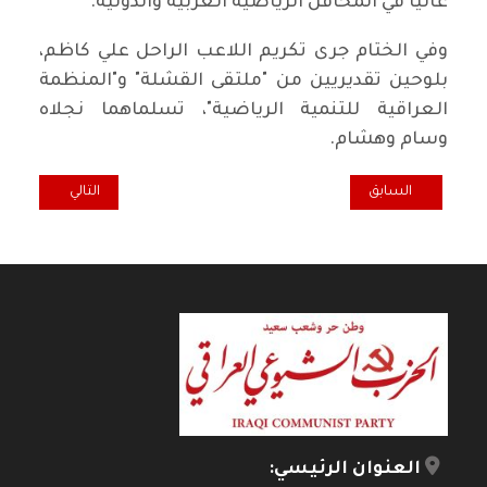
عاليا في المحافل الرياضية العربية والدولية.
وفي الختام جرى تكريم اللاعب الراحل علي كاظم،
بلوحين تقديريين من "ملتقى القشلة" و"المنظمة
العراقية للتنمية الرياضية"، تسلماهما نجلاه
وسام وهشام.
المقال السابق: حفل شبيبة الشطرة بمناسبة اعياد الميلاد
المقال التالي: أط
السابق
التالي
العنوان الرئيسي: