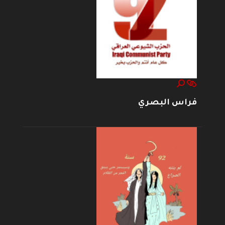
فراس البصري