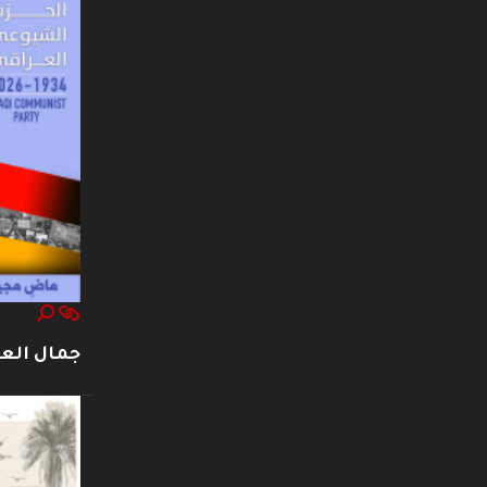
جمال العت