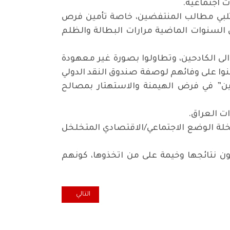
ت اجتماعية.
 تلبي مطالب المنتفضين، خاصة تأمين فرص
السنوات الماضية مرارات البطالة والظلم
الى الكادحين، وتطاولوا بصورة غير معهودة
هنوا على وفائهم لوصفة صندوق النقد الدولي
ين” في فرض الهيمنة والاستهتار بمصالح
ات العراق.
خلة الوضع الاجتماعي/الاقتصادي المتخلخل
ن نتائجها وخيمة على من اتخذوها، كونهم
المقال التالي: أگـول.. عشنا وشف
التالي