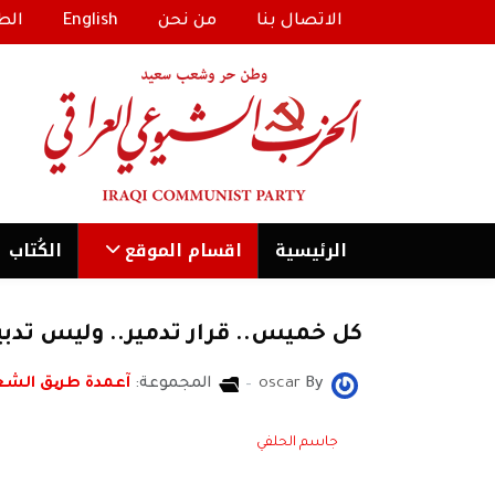
الاتصال بنا
من نحن
English
الط
الرئیسية
اقسام الموقع
الكُتاب
كل خميس.. قرار تدمير.. وليس تدبي
By
oscar
المجموعة:
آعمدة طریق الش
جاسم الحلفي