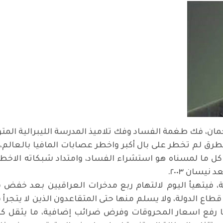
مان، فك طغمة الفساد وفك تلاميذ المدرسة الليبرالية الم
ق لم تخطر على بال أكبر واخطر عصابات المافيا بالعالم، 
 بناء. كل ما لمسناه هو استشراء الفساد، وامتداد شبكاته ا
يسان ٢٠٠٣.
ة، فيتهيأ اليوم لالتهام ربع مدخرات العراقيين بعد خفض ق
 الدولة، ولا يسلم منها حتى المتقاعدون الذين لا يتجرأ ق
نها رفع اسعار المحروقات وفرض ضرائب إضافية، ما يثقل 