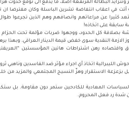
وتتزايد البطالة المرتفعة اصلا، ما يدفع الى توقع حدوث هزا
مة أتت في اعقاب انتفاضة تشرين الباسلة وكان مفترضا ان
عد كثيرا عن مراعاتهم وانصافهم وهم الذين تجرعوا طوال 
ة سابقة على اتخاذه!
وحشة بصلافة كل الحدود، ووجهوا ضربات مؤلمة تحت الحزام 
وز الازمة النقدية سوى خفض قيمة الدينار العراقي. وبهذا بر
اق واقتصاده رهن اشتراطات هاتين المؤسستين “العريقت
حوش الليبرالية اتخاذ أي اجراء مؤثر ضد الفاسدين وناهبي ثرو
ل بزعزعة الاستقرار وهزّ النسيج المجتمعي والمزيد من خل
لسياسات المعادية للكادحين ستمر دون مقاومة. بل ستكو
ن شدة رد فعل المحروم.