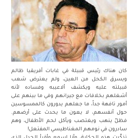
كان هناك رئيس قبيلة في غابات أفريقيا ظالم
ويسرق الكحل من العين، ولم يعترض شعب
قبيلته عليه ويكشف ألاعيبه وفساده لأنه
أشغلهم بخلافات مع جيرانهم وفي ما بينهم على
أمور تافهة جداً، ما جعلهم يدورون كالممسوسين
حول أنفسهم، لا يعون ما يحدث على أرضهم.
فظلّ ينهب ويغتصب ويأكل لحم الأطفال، وهم
سادرون في نومهم المغناطيسي المفتعل
!
تذكّرت هذه الحكاية، وأنا اسمع وأقرأ الجدل الذي