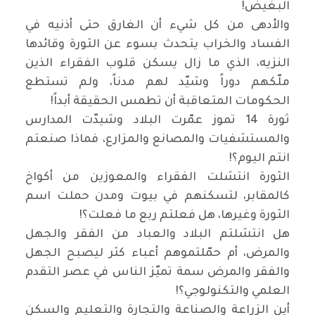
البغيض
!
والأدهى من كل شيء أن الغارق حتى أذنيه في
الفساد والخراب يتحدث بسوء عن الثورة وقائدها
النزيه، الذي ما زال يسكن قلوب الفقراء الذين
ملّكهم دوراً وشيّد لهم مدناً، ولم تستطع
الحكومات المتعاقبة أن تطمس الحقيقة أبداً
!
ثورة 14 تموز عمّرت البلاد وشيدّت المدارس
والمستشفيات والمصانع والمزارع، فماذا صنعتم
انتم اليوم؟
!
الثورة انتشلت الفقراء والمعوزين من أكواخ
كالمقابر، لتسكنهم في بيوت ومدن حملت اسم
الثورة وغيرها، هل فعلتم ربع ما فعلت؟
!
هل انتشلتم البلاد والعباد من الفقر والجهل
والمرض، أم حمّلتموهم أعباء كثر ليصبح الجهل
والفقر والمرض سمة تميّز الناس في عصر التقدم
العلمي والتكنولوجي؟
!
أين الزراعة والصناعة والتجارة والتعليم والسكن