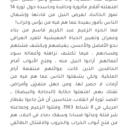
افتعلته أقلام مأجورة وحاقدة وحاسدة حول ثورة 14
تموز الخالدة، لغرض النيل من قادتها وإشغال
الناس بأمور بعيدة عما هم فيه من بؤس وخراب
!
فما انجزه الزعيم عبد الكريم قاسم من بناء
وعمران وتغيير الحياة المعيشية للفرد العراقي
نحو الأفضل والأحسن، يغيضهم ويكشف فشلهم
وفسادهم ، فيما تكشف نزاهته وأعماله سوء
أعمالهم. أرادوا النيل منه ، وفتح الأبواب أمام
الحاقدين الذين كانت عوائلهم منتفعة أيام
الملكية. ولكي يشغلوا الناس عما هم فيه من
أزمات لا حصر لها، ومن جهل متفشٍ وأمراض
تفتك بهم، افتعلوا حكاية (الدجاجة والبيضة) ــ
اقصد ثورة أم انقلاب، متناسين أن مَنْ جاءوا بقطار
امريكي في 8 شباط 1963، وقتلوا الزعيم وجماعته
شر قتلة وعاثوا فسادا وسفك دماء في البلاد، هم
من فتح أبواب الخراب والحروب والاقتتال الطائفي