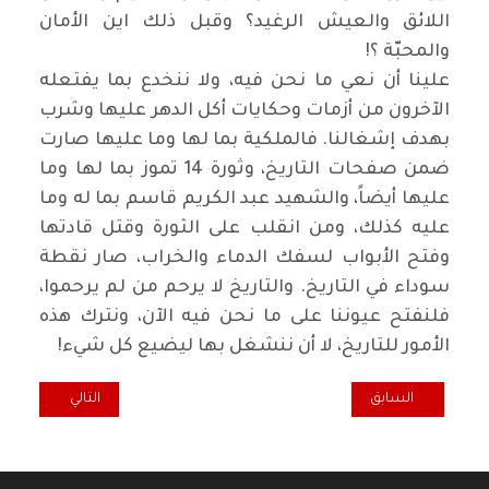
اللائق والعيش الرغيد؟ وقبل ذلك اين الأمان
والمحبّة ؟
!
علينا أن نعي ما نحن فيه، ولا ننخدع بما يفتعله
الآخرون من أزمات وحكايات أكل الدهر عليها وشرب
بهدف إشغالنا. فالملكية بما لها وما عليها صارت
ضمن صفحات التاريخ، وثورة 14 تموز بما لها وما
عليها أيضاً، والشهيد عبد الكريم قاسم بما له وما
عليه كذلك، ومن انقلب على الثورة وقتل قادتها
وفتح الأبواب لسفك الدماء والخراب، صار نقطة
سوداء في التاريخ. والتاريخ لا يرحم من لم يرحموا،
فلنفتح عيوننا على ما نحن فيه الآن، ونترك هذه
الأمور للتاريخ، لا أن ننشغل بها ليضيع كل شيء
!
المقال السابق: اضاءة.. عن كارثة الكهرباء نتحدث !
المقال التالي: بيض
السابق
التالي