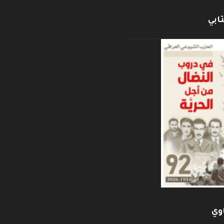
ابي
وي