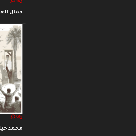
جمال العت
محمد حيا