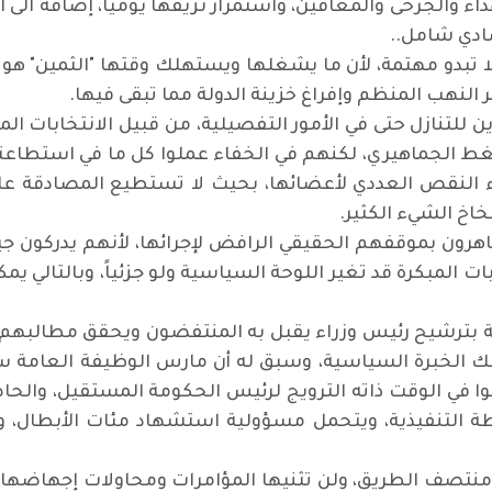
والجرحى والمعاقين، واستمرار نزيفها يومياً، إضافة الى الك
صادي شامل..
ا تبدو مهتمة، لأن ما يشغلها ويستهلك وقتها "الثمين" هو ك
نهب المنظم وإفراغ خزينة الدولة مما تبقى فيها.
نازل حتى في الأمور التفصيلية، من قبيل الانتخابات المبك
 الضغط الجماهيري، لكنهم في الخفاء عملوا كل ما في استطاع
ء النقص العددي لأعضائها، بحيث لا تستطيع المصادقة على 
خاخ الشيء الكثير.
اهرون بموقفهم الحقيقي الرافض لإجرائها، لأنهم يدركون جيد
بات المبكرة قد تغير اللوحة السياسية ولو جزئياً، وبالتالي ي
بة بترشيح رئيس وزراء يقبل به المنتفضون ويحقق مطالبهم ال
الخبرة السياسية، وسبق له أن مارس الوظيفة العامة سو
سوا في الوقت ذاته الترويج لرئيس الحكومة المستقيل، والحا
طة التنفيذية، ويتحمل مسؤولية استشهاد مئات الأبطال، 
نتصف الطريق، ولن تثنيها المؤامرات ومحاولات إجهاضها،