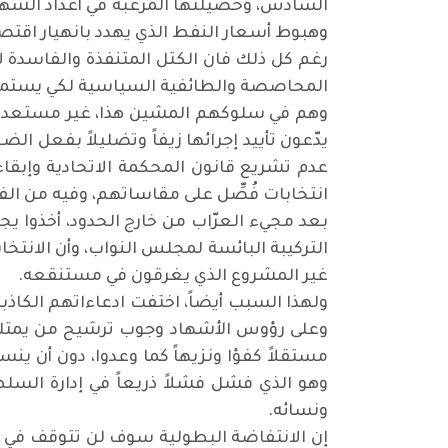
السادس، وحصيلتها المرعبة في أعداد الشهداء 
وهبوط أسعار النفط الذي يهدد بانهيار اقت
رغم كل ذلك فان الكتل المتنفذة والفاسدة ل
المحاصصة والطائفية السياسية لكي يستمر ال
وهم في سلوكهم المشين هذا، غير مستعدين للت
يدّعون تأييد إجرائها زيفاً وتضليلاً بفعل
عدم تشريع قانون المحكمة الاتحادية وإبقا
انتخابات فُصِّل على مقاساتهم، وفيه من الف
بعد مجيء العرّاب من خارج الحدود، أخذوا يج
التركيبة البائسة لمجلس النواب، وأن الانتخا
غير المشروع الذي يغرقون في مستنقعه.
ولهذا السبب أيضاً، اختفت ادعاءاتهم الكاذ
وعلى رؤوس الأشهاد وجوب ترشيح من يمتلك 
مستقلاً كفؤا ونزيهاً كما وعدوا، دون أن ين
وهو الذي فشل فشلاً ذريعاً في إدارة السل
ونسائه.
إن الانتفاضة البطولية سوف لن تتوقف في م