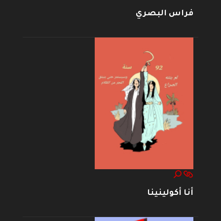
فراس البصري
أنا أكولينينا