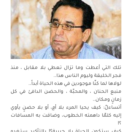
تلك التي أعطت وما تزال تعطي بلا مقابل ، منذ
فجر الخليقة وليوم الناس هذا
..
لولاها لما كنّا موجودين في هذه الحياة أبداً
..
منبع الحنان ، والمحبّة ، والحضن الدافئ في كل
زمانٍ ومكان
..
أتساءلُ: كيف يحيا المرء بلا أمٍ، أو بلا حضنٍ يأوي
إليه كلمّا داهمته الخطوب، وضاقت به المسافات
؟
!
كيف ستكون الحياة بلا حبيبة؟! بالتأكيد ستغدو