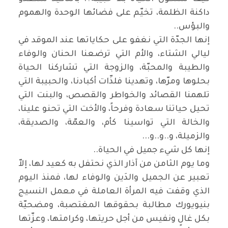
داكنة الظلمة، تخيّم على فضائها الوحدة والهموم
والبؤس
..
إنها الجدّة التي نغفو على حكاياتها عند الموقد في
ليالي الشتاء، والأم التي ترضعنا الحنان والوفاء
والطيبة والمحبّة، والزوجة التي تشاركنا الحياة
بحلوها ومرّها، وتهدينا فلذّات أكبادنا، والحبيبة التي
تلهمنا القصائد والخواطر والقصص، والبنت التي
تحيل حياتنا سعادة وفرحاً، والأخت التي تحنو علينا،
والخالة التي تواسينا كأم، والعمّة، والصديقة،
والزميلة، و..و..و
...
إنها كل شيء جميل في الحياة
..
وما يوم الثامن من آذار الذي نحتفل به كعيد لها، إلاّ
تعبير عن الجميل والدَين والوفاء لها، فمنذ اليوم
الذي وقفت فيه المرأة العاملة في معمل النسيج
بنيويورك مطالبة بحقوقها المغتصبة، ومضحيّة
بكل غالٍ ونفيس من أجل حريتها، وكرامتها، وعزّتها