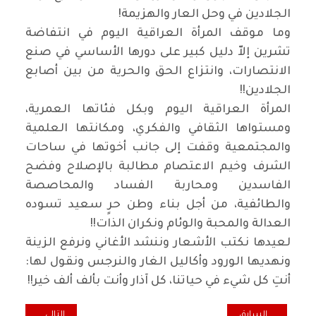
الجلادين في وحل العار والهزيمة
!
وما موقف المرأة العراقية اليوم في انتفاضة
تشرين إلاّ دليل كبير على دورها الأساسي في صنع
الانتصارات، وانتزاع الحق والحرية من بين أصابع
الجلادين
!!
المرأة العراقية اليوم وبكل فئاتها العمرية،
ومستواها الثقافي والفكري، ومكانتها العلمية
والمجتمعية وقفت إلى جانب أخوتها في ساحات
الشرف وخيم الاعتصام مطالبة بالإصلاح وفضح
الفاسدين ومحاربة الفساد والمحاصصة
والطائفية، من أجل بناء وطن حرٍ سعيد تسوده
العدالة والمحبة والوئام ونكران الذات
!!
لعيدها نكتب الأشعار وننشد الأغاني ونرفع الزينة
ونهديها الورود وأكاليل الغار والنرجس ونقول لها:
أنتِ كل شيء في حياتنا، كل آذار وأنت بألف ألف خير
!!
المقال السابق: نقطة ضوء... الخرافة والعلم
المقال التالي: بلد
السابق
التالي