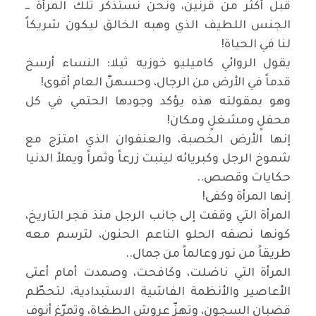
قبل أكثر من قرنين، ونحن نستذكر تلك المرأة ــ
الجنس اللطيف الذي وهبه الخالق ليكون شريكاً
لنا في الحياة
!
يقول الروائي كاميليو خوزيه ثيلا: النساء أرسخ
قدماً في الأرض من الرجال، وحسهنّ العام أقوى
!
وهو بمقولته هذه يؤكد وجودها الحتمي في كل
محفلٍ ومشغلٍ ومكان
!
إنها الأرض الخصبة، والعنفوان الذي امتزج مع
شموخ الرجل وكبريائه لينبت زرعاً وثمراً ويملأ الدنيا
حكايات وقصص
..
إنها المرأة وكفى
!
المرأة التي وقفت إلى جانب الرجل منذ فجر التاريخ،
كونها نصفه الحلو الناعم الحنون، لترسم معه
طريقاً من نور وعالماً من جمال
..
المرأة التي ناضلت، وكافحت، وصمدت أمام أعتى
الأعاصير والأنظمة الفاشية الاستبدادية، لتحطّم
قضبان السجون، وتهزّ عروش الطغاة، وتمرّغ أنوف