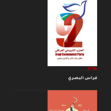
فراس البصري