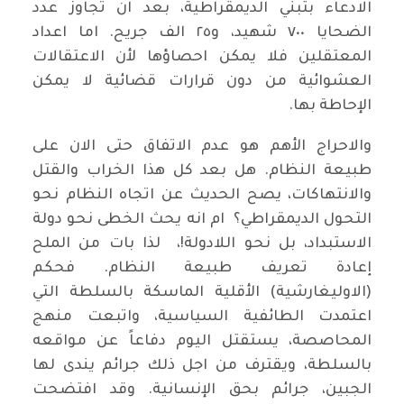
الادعاء بتبني الديمقراطية، بعد ان تجاوز عدد
الضحايا ٧٠٠ شهيد، و٢٥ الف جريح. اما اعداد
المعتقلين فلا يمكن احصاؤها لأن الاعتقالات
العشوائية من دون قرارات قضائية لا يمكن
الإحاطة بها.
والاحراج الأهم هو عدم الاتفاق حتى الان على
طبيعة النظام. هل بعد كل هذا الخراب والقتل
والانتهاكات، يصح الحديث عن اتجاه النظام نحو
التحول الديمقراطي؟ ام انه يحث الخطى نحو دولة
الاستبداد، بل نحو اللادولة!، لذا بات من الملح
إعادة تعريف طبيعة النظام. فحكم
(الاوليغارشية) الأقلية الماسكة بالسلطة التي
اعتمدت الطائفية السياسية، واتبعت منهج
المحاصصة، يستقتل اليوم دفاعاً عن مواقعه
بالسلطة، ويقترف من اجل ذلك جرائم يندى لها
الجبين، جرائم بحق الإنسانية. وقد افتضحت