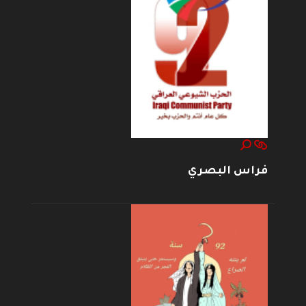
فراس البصري