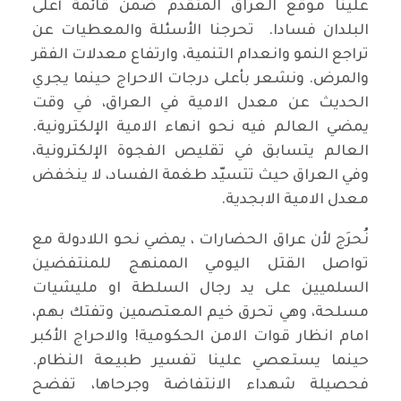
علينا موقع العراق المتقدم ضمن قائمة أعلى
البلدان فسادا. تحرجنا الأسئلة والمعطيات عن
تراجع النمو وانعدام التنمية، وارتفاع معدلات الفقر
والمرض. ونشعر بأعلى درجات الاحراج حينما يجري
الحديث عن معدل الامية في العراق، في وقت
يمضي العالم فيه نحو انهاء الامية الإلكترونية.
العالم يتسابق في تقليص الفجوة الإلكترونية،
وفي العراق حيث تتسيّد طغمة الفساد، لا ينخفض
معدل الامية الابجدية.
نُحرَج لأن عراق الحضارات ، يمضي نحو اللادولة مع
تواصل القتل اليومي الممنهج للمنتفضين
السلميين على يد رجال السلطة او مليشيات
مسلحة، وهي تحرق خيم المعتصمين وتفتك بهم،
امام انظار قوات الامن الحكومية! والاحراج الأكبر
حينما يستعصي علينا تفسير طبيعة النظام.
فحصيلة شهداء الانتفاضة وجرحاها، تفضح