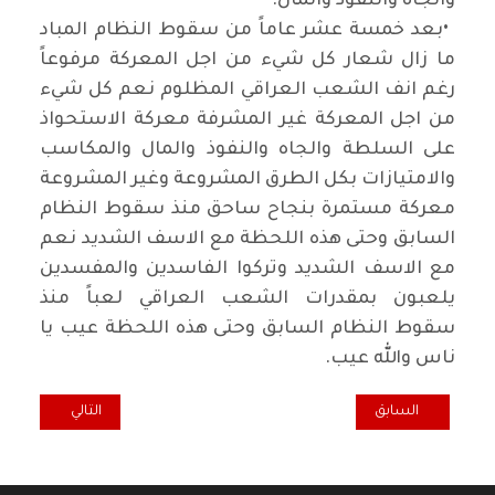
والجاه والنفوذ والمال
.
•
بعد خمسة عشر عاماً من سقوط النظام المباد
ما زال شعار كل شيء من اجل المعركة مرفوعاً
رغم انف الشعب العراقي المظلوم نعم كل شيء
من اجل المعركة غير المشرفة معركة الاستحواذ
على السلطة والجاه والنفوذ والمال والمكاسب
والامتيازات بكل الطرق المشروعة وغير المشروعة
معركة مستمرة بنجاح ساحق منذ سقوط النظام
السابق وحتى هذه اللحظة مع الاسف الشديد نعم
مع الاسف الشديد وتركوا الفاسدين والمفسدين
يلعبون بمقدرات الشعب العراقي لعباً منذ
سقوط النظام السابق وحتى هذه اللحظة عيب يا
ناس والله عيب
.
المقال السابق: أكول.. ضرورة تكييف الزراعة مع بيئتنا القاسية
المقال التالي: وقف
السابق
التالي