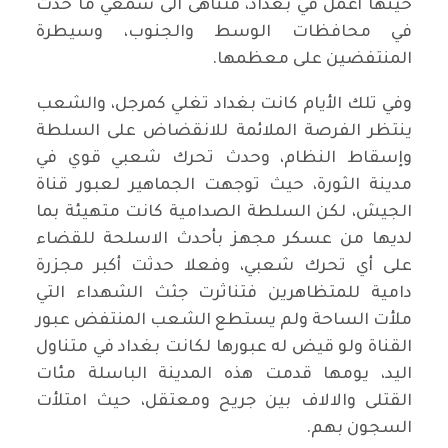
حينها أعمل في بغداد، فتناهى الى سمعي ما حدث
في محافظات الوسط والجنوب، وسيطرة
المنتفضين على معظمها.
وفي تلك الأيام كانت بغداد تغلي كمرجل، والشعب
ينتظر الفرصة الملائمة للانقضاض على السلطة
وإسقاط النظام، وحدث تحرك شعبي قوي في
مدينة الثورة، حيث توجهت الجماهير لعبور قناة
الجيش، لكن السلطة الصدامية كانت متهيئة بما
لديها من عسكر مجهز بأحدث الاسلحة للقضاء
على أي تحرك شعبي، وفعلا حدثت أكبر مجزرة
دامية للمتظاهرين فتناثرت جثث الشهداء التي
ملأت الساحة ولم يستطع الشعب المنتفض عبور
القناة ولو قيض له عبورها لكانت بغداد في متناول
اليد، يومها قدمت هذه المدينة الباسلة مئات
القتلى والالاف بين جريح ومعتقل، حيث امتلأت
السجون بهم.