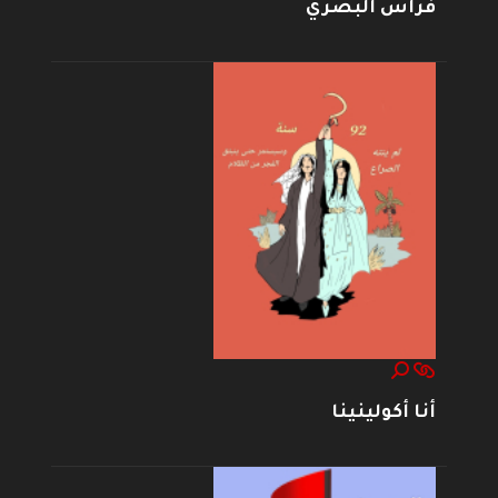
فراس البصري
أنا أكولينينا