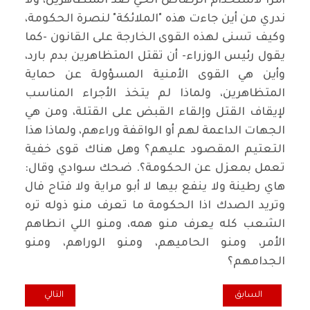
أمرا لاستخدام الرصاص الحي ضد المتظاهرين، ولا
ندري من أين جاءت هذه "الملائكة" لنصرة الحكومة،
وكيف تسنى لهذه القوى الخارجة على القانون -كما
يقول رئيس الوزراء- أن تقتل المتظاهرين بدم بارد،
وأين هي القوى الأمنية المسؤولة عن حماية
المتظاهرين، ولماذا لم يتخذ الأجراء المناسب
لإيقاف القتل وإلقاء القبض على القتلة، ومن هي
الجهات الداعمة لهم أو الواقفة وراءهم، ولماذا هذا
التعتيم المقصود عليهم؟ وهل هناك قوى خفية
تعمل بمعزل عن الحكومة؟. ضحك سوادي وقال:
هاي رطينة ولا ينفع بيها لا أبو مراية ولا فتاح فال
وتريد الصدك اذا الحكومة ما تعرف منو ذوله تره
الشعب كله يعرف منو همه، ومنو اللي انطاهم
الأمر، ومنو الحاميهم، ومنو الوراهم، ومنو
الجدامهم؟
المقال السابق: همسة .. عيب يا ناس والله عيب
المقال التالي: اض
السابق
التالي