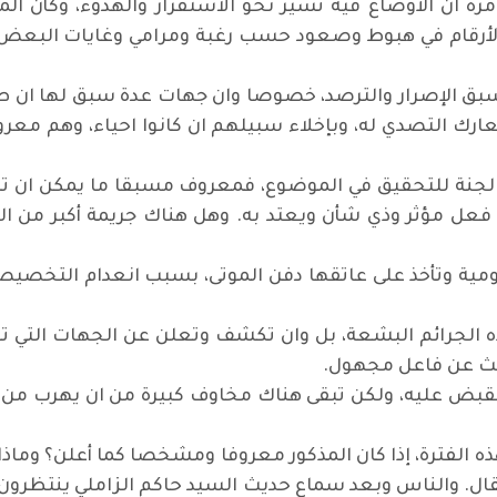
ره ان الأوضاع فيه تسير نحو الاستقرار والهدوء، وكأن ال
ه الأرقام في هبوط وصعود حسب رغبة ومرامي وغايات البعض، 
ع سبق الإصرار والترصد، خصوصا وان جهات عدة سبق لها ان ط
عارك التصدي له، وبإخلاء سبيلهم ان كانوا احياء، وهم معر
لجنة للتحقيق في الموضوع، فمعروف مسبقا ما يمكن ان تتو
عل مؤثر وذي شأن ويعتد به. وهل هناك جريمة أكبر من الت
مية وتأخذ على عاتقها دفن الموتى، بسبب انعدام التخصيص
الجرائم البشعة، بل وان تكشف وتعلن عن الجهات التي تق
ديث عن فاعل مجهول
.
 القبض عليه، ولكن تبقى هناك مخاوف كبيرة من ان يهرب من س
ذه الفترة، إذا كان المذكور معروفا ومشخصا كما أعلن؟ وماذا
قال. والناس وبعد سماع حديث السيد حاكم الزاملي ينتظرون