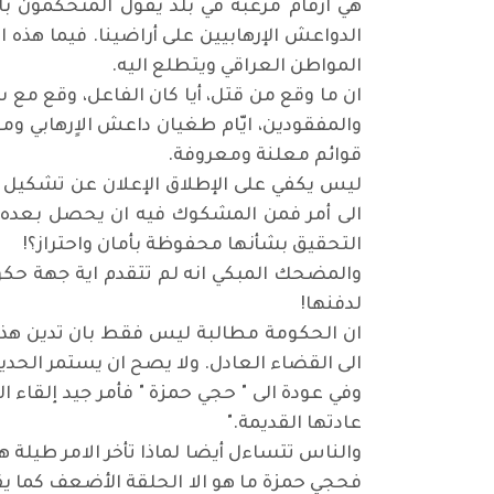
هي ارقام مرعبة في بلد يقول المتحكمون بأم
الدواعش الإرهابيين على أراضينا. فيما هذ
المواطن العراقي ويتطلع اليه
.
ان ما وقع من قتل، أيا كان الفاعل، وقع م
والمفقودين، ايّام طغيان داعش الاٍرهابي وم
قوائم معلنة ومعروفة
.
ليس يكفي على الإطلاق الإعلان عن تشكيل 
الى أمر فمن المشكوك فيه ان يحصل بعده ف
التحقيق بشأنها محفوظة بأمان واحتراز؟
!
والمضحك المبكي انه لم تتقدم اية جهة حكو
لدفنها
!
ان الحكومة مطالبة ليس فقط بان تدين هذه 
الى القضاء العادل. ولا يصح ان يستمر الح
وفي عودة الى " حجي حمزة " فأمر جيد إلقاء
عادتها القديمة
".
والناس تتساءل أيضا لماذا تأخر الامر طيلة ه
فحجي حمزة ما هو الا الحلقة الأضعف كما ي