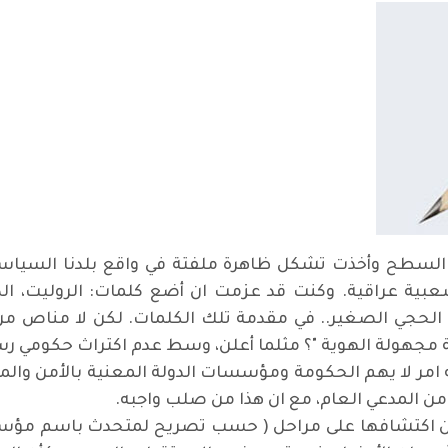
لسطح وأخذت تشكل ظاهرة ملفتة في واقع بلدنا السياسي
ية عراقية. وكنت قد عزمت ان أضع كلمات: الروليت، الدعار
، الحجي الصغير.. في مقدمة تلك الكلمات. لكن لا مناص م
ات يمكن ان تتقدم على " اكتشاف ٣١ جثة مجهولة الهوية "؟ مثلما أعلن، وسط عدم ا
 امر لا يهم الحكومة ومؤسسات الدولة المعنية بالأمن والما
من المدعي العام، مع ان هذا من صلب واجبه
.
مجهولة الهوية وقبلها ٧٤ اعلن عن اكتشافها على مراحل ( حسب تصريح لمتحد