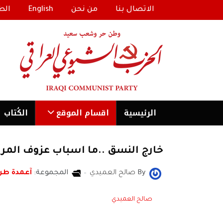
الاتصال بنا
من نحن
English
الط
الرئیسية
اقسام الموقع
الكُتاب
خارج النسق ..ما اسباب عزوف المرأ
By
صالح العميدي
المجموعة:
آعمدة طر
صالح العميدي