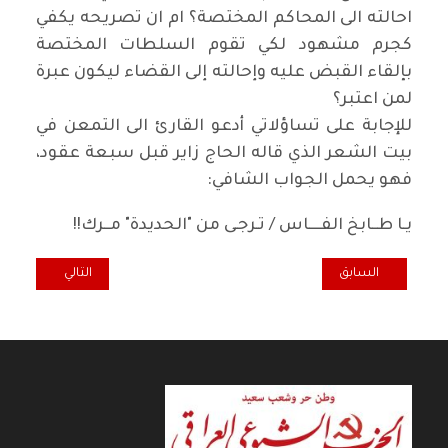
احالته الى المحاكم المختصة؟ ام ان تصريحه يكفي
كجرم مشهود لكي تقوم السلطات المختصة
بإلقاء القبض عليه وإحالته إلى القضاء ليكون عبرة
لمن اعتبر؟
للإجابة على تساؤلاتي أدعو القارئ الى التمعن في
بيت الشعر الذي قاله الحاج زاير قبل سبعة عقود،
فهو يحمل الجواب الشافي
:
يـا طــابخ الفــــاس / تـرجـى من "الحديدة" مــرك
!!
المقال السابق: همسة.. سائرون الى التغيير والاصلاح
المقال التالي: وقف
السابق
التالي