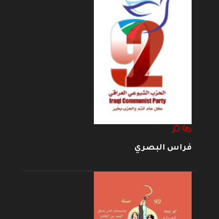
فراس البصري