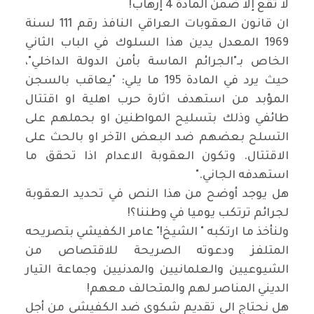
لا تقع إلا ضمن المادة 4 إرهاب
!
ان قانون العقوبات العراقي النافذ رقم 111 لسنة
1969 المعدل يدين هذا السلوك في الباب الثاني
الخاص بـ"الجرائم الماسة بأمن الدولة الداخلي"،
حيث يرد في المادة 195 ما يلي: "يعاقب بالسجن
المؤبد من استهدف اثارة حرب اهلية او اقتتال
طائفي وذلك بتسليح المواطنين او بحملهم على
التسلح بعضهم ضد البعض الآخر او بالحث على
الاقتتال. وتكون العقوبة الاعدام اذا تحقق ما
استهدفه الجاني
".
هل يوجد أوضح من هذا النص في تحديد العقوبة
لجرائم ترتكب يوميا في وطننا؟
!
ولنأخذ ما ارتكبه " الشيخ!" عامر الكفيشي بتصريحه
المتلفز ودعوته الصريحة للاقتصاص من
الشيوعيين والعلمانيين والمدنيين وجماعة التيار
الديني المناصر لهم والمتحالف معهم
!
هل نحتاج الى تقديم شكوى ضد الكفيشي من أجل