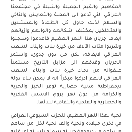
المفاهيم والقيم الجميلة والنبيلة في مجتمعنا
العراقي التي تدعو الى المحبة والتعايش والتآخي
والسلام لذلك حاول كل الطغاة والمستبدين
والمتخلفين بمختلف اشكالهم والوانهم وازيائهم
ايقاف جريان هذا النهر العظيم فاعدموا وسجنوا
وشردوا مئات الآلاف من خيرة بنات وابناء الشعب
العراقي لايقافه، لكن من دون جدوى، واستمر
الجريان وقذفهم الى مزابل التاريخ مستمداً
عنفوانه من دماء خيرة بنات وابناء الشعب
العراقي لانهم ادركوا مبكراً انه لا يمكن بناء دولة
ديمقراطية مدنية حضارية توفر الخبز والحرية
والكرامة من دون نهر يروي الاسس الفكرية
والحضارية والعلمية والثقافية لبنائها.
تحية لهذا النهر العظيم، للحزب الشيوعي العراقي
في ذكرى ميلاده وتحية والف تحية لكل من ساهم
ويساهم في ديمومة جريانه بيده او بلسانه او بقلبه