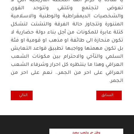
يا سادة يا كرام انها اللحظة التاريخية التي لا
تعوض لتجتمع وتلتقي وتتوحد القوى
والشخصيات الديمقراطية والوطنية والاسلامية
المتنورة وتتجاوز حالة الفرقة والتشتت لتشكل
كتلة عابرة للمكونات من أجل بناء دولة حضارية لا
تكون منحازة الى طائفة او مذهب او قومية او فئة
بل تكون مهمتها وواجبها تطبيق قواعد التعايش
السلمي والتآخي والاحترام بين مكونات الشعب
العراقي وهذا ما ينتظره كل احرار وشرفاء الشعب
العراقي على احر من الجمر.. نعم على احر من
الجمر.
المقال السابق: اكول... لأجل دعم المنتج الوطني الحمضيات والتمور أنم
المقال التالي: نق
السابق
التالي