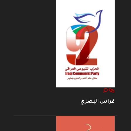
فراس البصري