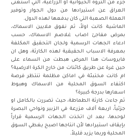
جزء من الثروة الحيوانية او الزراعية، التي استغنى
العراق عن استيرادها من دول الجوار وتوفير
العملة الصعبة التي كان يدفعها لهذه الدول.
الماشية كانت اولاً، ثم نفوق ملايين الاسماك،
بمرض مفاجئ اصاب غلاصم الاسماك، حسب
ادعاء الجهات الرسمية ولجان التحقيق المكلفة
بمعرفة الاسباب الحقيقية لهذه الكارثة، وهل ان
فايروسات هذا المرض هبطت من السماء على
حين غرة عن طريق كائنات من خارج الكرة الارضية؟
ام كانت مختبئة في اماكن مظلمة تنتظر فرصة
اكتفاء السوق المحلية من الاسماك وهبوط
اسعارها بدرجة كبيرة؟
ثم جاءت كارثة الطماطة، حيث تضررت بالكامل او
جزئياً، اربعة آلاف مزرعة في الزبير ونواحي البصرة
لوحدها، بعد ان اتخذت الجهات الرسمية قراراً
بإيقاف استيرادها لأن انتاجها اصبح يغطي السوق
المحلية وربما يزيد قليلاً.