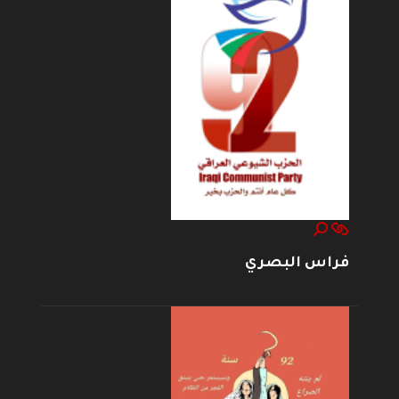
فراس البصري