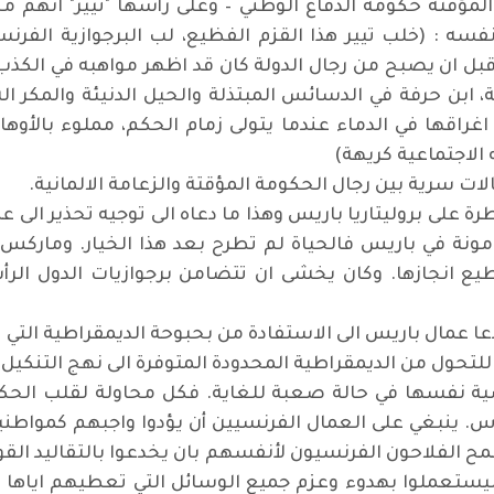
قتة حكومة الدفاع الوطني – وعلى رأسها "تيير" انهم م
ه : (خلب تيير هذا القزم الفظيع، لب البرجوازية الفرنسي
ل ان يصبح من رجال الدولة كان قد اظهر مواهبه في الكذب
، ابن حرفة في الدسائس المبتذلة والحيل الدنيئة والمكر الش
اقها في الدماء عندما يتولى زمام الحكم، مملوء بالأوهام ا
 الاجتماعية كريهة)
ت سرية بين رجال الحكومة المؤقتة والزعامة الالمانية.
على بروليتاريا باريس وهذا ما دعاه الى توجيه تحذير الى عم
نة في باريس فالحياة لم تطرح بعد هذا الخيار. وماركس وان
 انجازها. وكان يخشى ان تتضامن برجوازيات الدول الرأسم
 عمال باريس الى الاستفادة من بحبوحة الديمقراطية التي ت
لتحول من الديمقراطية المحدودة المتوفرة الى نهج التنكيل با
سية نفسها في حالة صعبة للغاية. فكل محاولة لقلب الحكوم
أس. ينبغي على العمال الفرنسيين أن يؤدوا واجبهم كمواطني
لتقاليد القومية لعام 1792. كما سمح الفلاحون الفرنسيون لأنفسهم بان يخدعوا با
يستعملوا بهدوء وعزم جميع الوسائل التي تعطيهم اياها 