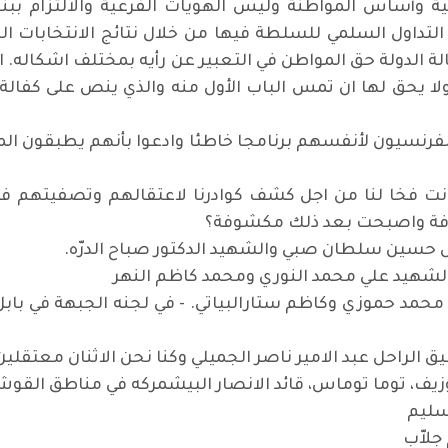
ية وأساس المواطنة وليس الهويات الفرعية والالتزام ببن
ي التداول السلمي للسلطة فيها من خلال نتائج الانتخابات 
لة الدولة حق المواطن في التعبير عن رأيه بمختلف اشكاله. ا
ولا يحق لها ان تمس الباب الأول منه والذي ينص على كفال
 الفرنسيون لأنفسهم برنامجا خاطئا وادعوا بأنهم يطبقون ال
ث بعض الاخوة ان الجبهة عام 1973 كانت فخا لنا من اجل كشف كوادرنا لاعتقاله
وفة واصبحت بعد ذلك مكشوفة؟
حل حسين سلطان صبي والشهيد الدكتور صباح الدرّه.
 الشهيد علي محمد النوري ومحمد كاظم النهر
 محمد حموزي وكاظم ستارالبياتي. - في لجنه الجبهة في ب
فيق الراحل عبد الامير ناصر الجميلي وكنا نحن الاثنان معتقلين 
يف، توما توماس، قائد الانصار البيشمركه في مناطق القوش منذ
سليم
جلاّب