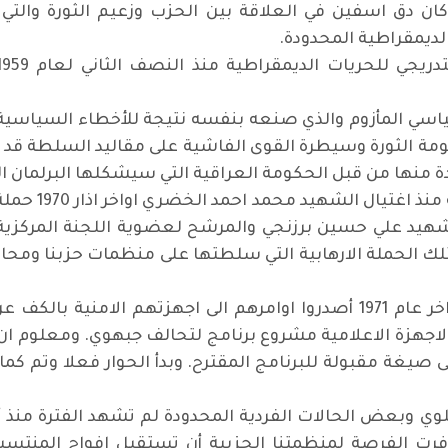
 كان دق اسفين في العلاقة بين الحزب وزعيم الثورة والت
لديمقراطية المحدودة.
ورة الوضع السياسي المأزوم والذي صنعه بنفسه نتيجة للأخطاء السيا
الثورة وسيطرة القوى الفاشية على مقاليد السلطة قد ب
دة منها من قبل الحكومة العراقية التي سيشكلها البرلمان ال
في عام 1970 و 
شهيد علي حسين برزنجي والمرشح لعضوية اللجنة المركز
الحملة الارهابية التي سلطتها على منظمات حزبنا ومحاول
فمالوا الى التراجع وغيروا تكتيكهم. وفي اواخر عام 1971 أصدروا اوامرهم ا
اجهزة الاعلامية مشروع برنامج لتحالف جبهوي. ومعلوم ان ا
رت الفرصة لمنظمتنا الحزبية أن تستقبل افواج المنتسبي