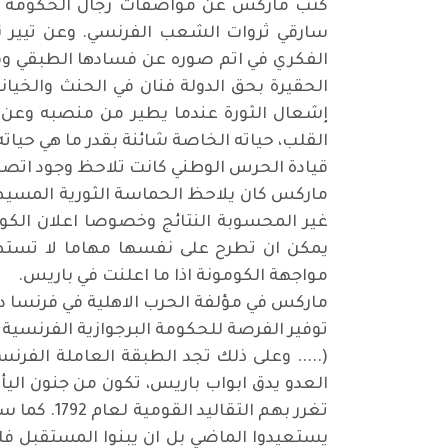
كتب ماركس عن مواصفات رجال الحكومة المؤ
سارقي ثروات الشعب الفرنسي. وعن تيير نفس
الفكري في اتم صوره عن فسادها الطبقي وقب
الحقيرة بحق الدولة فنان في الحنث والخيانة
إشعال الثورة عندما يطير من منصبه وعن اغر
القلب، حياته الخاصة شائنة بقدر ما هي حياته
قيادة الحرس الوطني كانت تلاحظ وجود اتصالا
ماركس كان يلاحظ الحماسة الثورية المسيطرة 
غير المحسوبة النتائج وخصوصا اعلان الكومو
يمكن ان تطرح على نفسها مهاما لا تستطيع
مواجهة الكومونة اذا ما اعلنت في باريس.
ماركس في مؤلفة الحرب الاهلية في فرنسا دعا
توفير الفرصة للحكومة البرجوازية الفرنسية ل
(..... وعلى ذلك تجد الطبقة العاملة الفرن
العدو يدق ابواب باريس، تكون من جنون الي
تغرر بهم ا
يستعيدوا الماضي بل ان يبنوا المستقبل فل