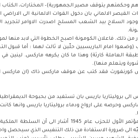
حكمتهم يتوقف مصير الجمهورية)– المختارات، الكتاب الثان
ات القيصر الالماني بان دخول القوات الالمانية الى الاراض
 وجود السلاح بيد الشعب المسلح اصدرت الاوامر لتجريد
نة.
ر من ذلك. فاعلان الكومونة اصبح الخطوة التي لابد منها لمو
ضعوا امام الباريسيين حلّين لا ثالث لهما : أما قبول الت
قة العاملة كارثة) وهذا ما كان يكرهه ماركس. لينين في م
شورة ويتعلم منها).
س كورنفورث فقد كتب عن موقف ماركس ذاك (ان ماركس اخذ
س الى بروليتاريا باريس بان تستفيد من بحبوحة الديمقراطي
اركس وحرصه على ارواح ودماء بروليتاريا باريس وانها كان
.
الشهيد فهد، في التقرير الذي قدمه الى المؤتمر الأول لل
ّه الى ضرورة الاستفادة من ذلك التنفيس الذي سيحصل واحد 