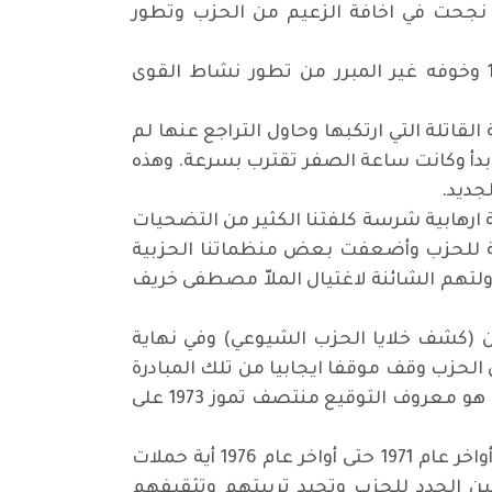
ي نجحت في اخافة الزعيم من الحزب وتطور
وقد دفع الزعيم ثمن تردده ذاك وقضمه التدريجي للحريات الديمقراطية منذ النصف الثاني لعام 1959 وخوفه غير المبرر من تطور نشاط القوى
سية القاتلة التي ارتكبها وحاول التراجع عنها لم
دأ وكانت ساعة الصفر تقترب بسرعة. وهذه
جديد.
1971 واجهت منظماتنا الحزبية منذ اغتيال الشهيد محمد احمد الخضري اواخر اذار 1970 حملة ارهابية شرسة كلفتنا الكثير من التضحيات
ية للحزب وأضعفت بعض منظماتنا الحزبية
تهم الشائنة لاغتيال الملاّ مصطفى خريف
لى اجهزتهم الامنية بالكف عن (كشف خلايا الحزب الشيوعي) وفي نهاية
لحزب وقف موقفا ايجابيا من تلك المبادرة
وعرض الدخول في حوار يستهدف الوصول الى صيغة مقبولة للبرنامج المقترح. وبدأ الحوار فعلا وتم كما هو معروف التوقيع منتصف تموز 1973 على
وباستثناء اغتيال الشهيد شاكر محمود العلوي وبعض الحالات الفردية المحدودة لم تشهد الفترة منذ أواخر عام 1971 حتى أواخر عام 1976 أية حملات
ن الجدد للحزب وتجيد تربيتهم وتثقيفهم