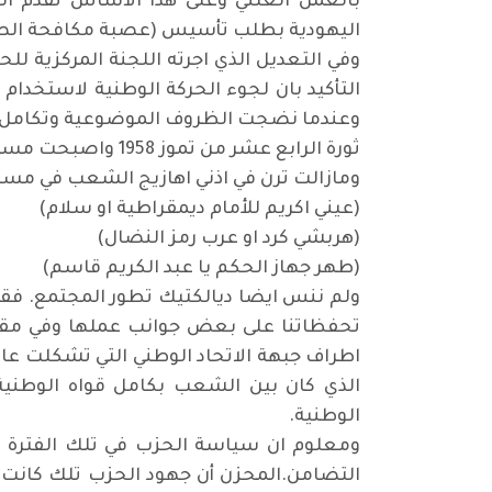
بالعمل العلني وعلى هذا الاساس تقدم ا
اليهودية بطلب تأسيس (عصبة مكافحة الصه
التأكيد بان لجوء الحركة الوطنية لاستخد
وعندما نضجت الظروف الموضوعية وتكامل ال
ثورة الرابع عشر من تموز 1958 واصبحت مسألة تمتع الشعب بالحريات الديمقراطية ضرورة لابد من تحقيقها.
ومازالت ترن في اذني اهازيج الشعب في مسير
(عيني اكريم للأمام ديمقراطية او سلام)
(هربشي كرد او عرب رمز النضال)
(طهر جهاز الحكم يا عبد الكريم قاسم)
ولم ننس ايضا ديالكتيك تطور المجتمع. فقد
تحفظاتنا على بعض جوانب عملها وفي مقدم
الذي كان بين الشعب بكامل قواه الوطنية
الوطنية.
ومعلوم ان سياسة الحزب في تلك الفترة 
التضامن.المحزن أن جهود الحزب تلك كانت ت