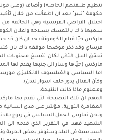
تنظيم طبقتهم الخاصة) وأضاف (وعلى قوتهم و
حكومة "تيير" بعد ان اطمأنت من خلال تأكيد
احتلال الاراضي الفرنسية وهي الخائفة من
سعيها ذاك بالتمسك بسلاحه واعلان الكومو
ماركس حيّا قيام الكومونة بعد ان كان قد حذ
فرساي وقد ذكر موضحا موقفه ذاك بان كتب (و
تحقق الحل الثاني لكان تفسخ معنويات الطب
ماركس (حيّاها وسار الى جنبها يقدم لها الم
اما السياسي والفيلسوف الانكليزي موري
وكأن القتال يدور خلف اسوار لندن).
ومعلوم ماذا كانت النتيجة.
المهم ان تلك النصيحة التي تقدم بها مارك
المغامرة الثورية. مؤشر على مدى انسانية م
ونحن نمارس العمل السياسي في ربوع بلادنا
السياسية في البلد وستوفر بعض الحرية ونب