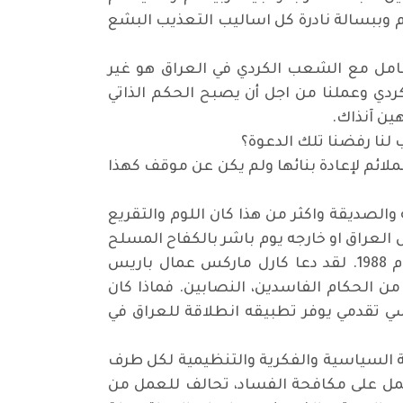
م وببسالة نادرة كل اساليب التعذيب البشع
عامل مع الشعب الكردي في العراق هو غير
دي وعملنا من اجل أن يصبح الحكم الذاتي
ين آنذاك.
لنا رفضنا تلك الدعوة؟
ملائم لإعادة بنائها ولم يكن عن موقف كهذا
ه لنا النقد من الاحزاب الشقيقة والصديقة واكثر من هذا كان اللوم والتقريع
عراق او خارجه يوم باشر بالكفاح المسلح
لاسقاط حكومة صدام حسين ذلك الكفاح الذي استمر لعشر سنوات كاملة منذ العام 1979 حتى العام 1988. لقد دعا كارل ماركس عمال باريس
ن الحكام الفاسدين، النصابين. فماذا كان
تحالف وفقا لبرنامج لنهج سياسي تقدمي يوفر تطبيقه انطلاقة للعراق في
ة السياسية والفكرية والتنظيمية لكل طرف
عمل على مكافحة الفساد، تحالف للعمل من