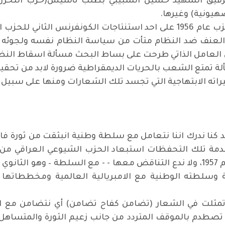
لرفيق الشهيد حسين الشبيبي بطلب تأسيس(حزب التحرر 
يونية) وغيرها.
وفي التعديل الذي اجرته اللجنة المركزية للحزب عام 1956 على احد استنتاج
ام العنف ضد النظام متأت من سياسة النظام نفسه ولجوئ
عامل الذاتي طرحت على بساط البحث مسألة اسقاط النظام 
اته الابتهاجية التي تجسد تلك الشعارات ومنها على سبيل ا
 كنا ندرك اننا نتعامل مع سلطة وطنية انبثقت من ثورة فا
ة تلك التحفظات استبعاد الحزب الشيوعي العراقي من تش
اطراف جبهة الاتحاد الوطني التي تشكلت عام 1957، ولا ندع التناقض معها - - مع 
 وسلطته الوطنية مع الامبريالية العالمية ومخططاتها 
تمثلت في الشعار (تضامن كفاح تضامن) أي نتضامن مع ال
صطدم بالموقف المتردد من جانب زعيم الثورة والمتساهل 