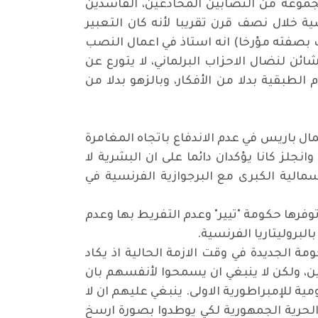
جموعة من النصابين المخادعين، الفاسدين
ة خلال نصف قرن تقريبا لأنه كان التعبير
 بصفته مؤرخا) انه استاذ في اعمال النصب
ائن لنضال الاحزاب البرلماني، لا يتورع عن
لطبقية بدلا من الأفكار، وبالزهو بدلا من
ال باريس في عدم الاندفاع باتجاه المغامرة
جلز كانا يؤكدان دائما على ان البشرية لا
الية الكبرى مع البرجوازية الفرنسية في
وفرها حكومة "تيير" وعدم التفريط بها وعدم
لبروليتاريا الفرنسية.
ة الجديدة في وقت الازمة الحالية اذ يكاد
ن، ولكن لا ينبغي ان يسمحوا لأنفسهم بان
لتقاليد القومية للإمبراطورية الاولى. ينبغي عليهم ان لا
الحرية الجمهورية لكي يوطدوا بصورة ارسخ