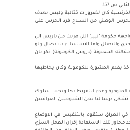
ي ص 157.
ي الفرنسية كان لضرورات قتالية وليس بهدف
 الحرس الوطني من السلاح فرد الحرس على
اجهة حكومة "تيير" التي هربت من باريس الى
حدي والنضال واما الاستسلام بلا نضال.ولو
قالته المعنونة (دروس الكومونة) ذكر بان
 يقدم المشورة للكومونة وكان يخاطبها
ة المتوفرة وعدم التفريط بها وتجنب سلوك
ت تشكل درسا لنا نحن الشيوعيين العراقيين
حزب عام 1945 أشار الى أن السلطة الملكية في العراق ستقوم بالتنفيس في الاوضاع
محاور تلك الاستفادة إقران العمل السرّي