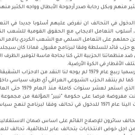
ثير منهم وبكل رحابة صدر أرجوحة الأبطال وواجه الكثير منه
 الدخول في التحالف ان نفرض عليهم أسلوبا جديدا في الت
أسلوب التعامل الايجابي مع الحقوق القومية للشعب الكر
ن حملهم على التعامل السلمي مع الشعب الكردي بالامر اله
مع حزب قائد للسلطة وفقا لبرنامج مقبول. فماذا كان سيجلب 
د منظماتنا الحزبية التي كنا بحاجة ماسة لتوفير الظرف ال
ف الأقطار في الكرة الأرضية.
في حين ان انسحابنا من التحالف ومغادرته رسميا ربيع عام 1979 لم يوج
 لم ينتقد الحزب الشيوعي العراقي أي طرف سياسي داخل ال
نت مفروضة فرضا على حكومة "تيير" المؤلفة من مجموعة م
سيقول عنّا لو كنا قد رفضنا اليد التي امتدت الينا عام 1971 للدخول في 
تحالف سائرون للإصلاح القائم على اساس ضمان الاستقلالي
ن اجل خوض الانتخابات بتحالف عابر للطائفية، تحالف لل