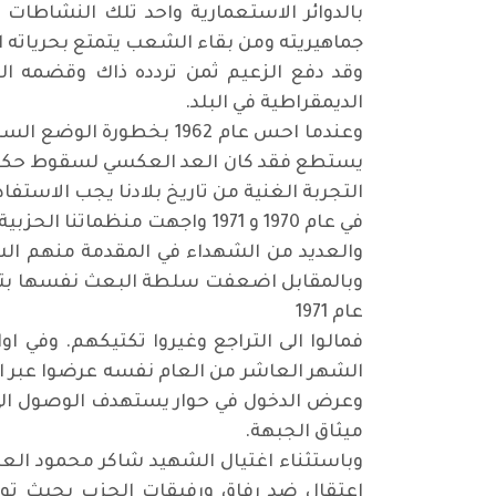
بالدوائر الاستعمارية واحد تلك النشاطات
جماهيريته ومن بقاء الشعب يتمتع بحرياته ا
الديمقراطية في البلد.
وعندما احس عام 1962 بخط
يستطع فقد كان العد العكسي لسقوط حكومة 
التجربة الغنية من تاريخ بلادنا يجب الاستفا
والعديد من الشهداء في المقدمة منهم ال
وبالمقابل اضعفت سلطة البعث نفسها بتلك 
عام 1971
الشهر العاشر من العام نفسه عرضوا عبر ال
ميثاق الجبهة.
اعتقال ضد رفاق ورفيقات الحزب بحيث توف