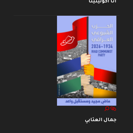
أنا أكولينينا
جمال العتابي