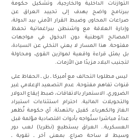
التوازنات الداخلية والخارجية، وتشكيل حكومة
ببرنامج واضح يهدف إلى تحييد العراق عن
صراعات المحاور، وضبط القرار الأمني بيد الدولة،
وإدارة العلاقة مع واشنطن ببراغماتية تحفظ
المصالح الوطنية دون الدخول في مواجهات
مفتوحة. هذا المسار لا يعني التخلي عن السيادة،
بل يمثل قراءة واقعية لموازين القوى، ومحاولة
لتجنيب البلاد مزيدًا من الأزمات.
ليس مطلوبا التحالف مع أميركا ـ بل ـ الحفاظ على
قنوات تفاهم مفتوحة. عدم التصعيد الإعلامي غير
الضروري. الاستمرار بالاتفاقات، ضبط إيقاع الدولار
والتحويلات المالية. احترام استثناءات استيراد
الغاز والكهرباء. كفيل بالتهدئة. أي حكومة تُظهر
عداءً مباشرا ستُواجه بأدوات اقتصادية مؤلمة قبل
العسكرية.. العراق يستطيع (نظريا) لعب دور
وسيط لا ساحة صراع. بمعنى آخر ـ تقوية ـ