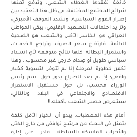
خانقة تُفقدها الغطاء الشعبي، وتدفع ثمنها
شرائح المجتمع المختلفة. في ظل هذا التعقيد بين
إصرار القوى السياسية، وتشدد الموقف الأميركي،
وتزايد احتمالات التصعيد الإقليمي، يبقى المواطن
العراقي هو الخاسر الأكبر، والشعب هو الضحية
الدائمة. فارتفاع سعر الصرف، وتراجع الخدمات،
واستمرار البطالة، كلها نتائج متوقعة لأي انسداد
سياسي طويل أو صِدام خارجي غير محسوب.. وهنا
تكمن خطورة المرحلة إذا لم تتوفر التسوية كخيار
واقعي؛ إذ لم يعد الصراع يدور حول اسم رئيس
الوزراء فحسب، بل حول مستقبل الاستقرار
الاقتصادي والاجتماعي في البلاد، وبالتالي،
سيتعرض مصير الشعب بأكمله.!!
أمام هذه المعطيات، يبدو أن الخيار الأقل كلفة
يتمثل في البحث عن مرشح توافقي من خارج الكتل
والأحزاب الماسكة بالسلطة ـ قادر ـ على إدارة