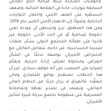
فالولايات المتحدة تربط مرحلة حكم المالكي
السابقة بتوترات حادة في العلاقة الثنائية، وضعف
السيطرة على الملف الأمني، واختلال التوازنات
الداخلية، وصولًا إلى الانهيار الأمني الكبير عام 2014.
ومن هذا المنطلق، ترى واشنطن أن عودته تعني
حكومة صِدامية أو، في الحد الأدنى، حكومة غير
قادرة على طمأنة المجتمع الدولي بشأن ملفات
شديدة الحساسية. من جانبه، يتعامل المالكي مع
الاعتراض الأميركي بوصفه تدخلًا في الشأن
العراقي ومحاولة لفرض إرادة خارجية، ويقدّم
إصراره على المنصب على أنه موقف سيادي. غير أن
هذا الخطاب يصطدم بواقع اقتصادي ومالي
معقّدا، فالعراق لا يزال جزءًا من النظام المالي
العالمي، ويعتمد في تصدير نفطه وتعاملاته
المصرفية على منظومة تخضع بدرجة كبيرة للتأثير
الأميركي.