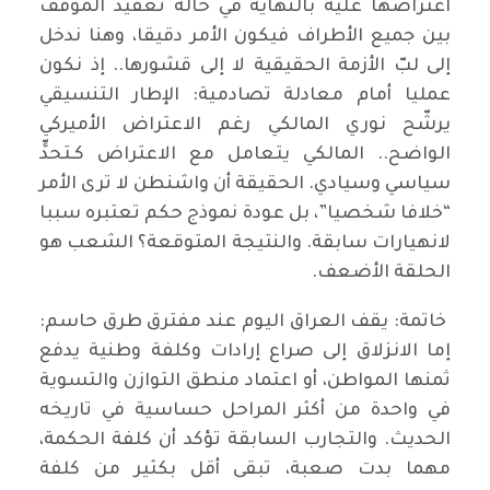
اعتراضها عليه بالنهاية في حالة تعقيد الموقف
بين جميع الأطراف فيكون الأمر دقيقا، وهنا ندخل
إلى لبّ الأزمة الحقيقية لا إلى قشورها.. إذ نكون
عمليا أمام معادلة تصادمية: الإطار التنسيقي
يرشّح نوري المالكي رغم الاعتراض الأميركي
الواضح.. المالكي يتعامل مع الاعتراض كـتحدٍّ
سياسي وسيادي. الحقيقة أن واشنطن لا ترى الأمر
“خلافا شخصيا”، بل عودة نموذج حكم تعتبره سببا
لانهيارات سابقة. والنتيجة المتوقعة؟ الشعب هو
الحلقة الأضعف.
خاتمة: يقف العراق اليوم عند مفترق طرق حاسم:
إما الانزلاق إلى صراع إرادات وكلفة وطنية يدفع
ثمنها المواطن، أو اعتماد منطق التوازن والتسوية
في واحدة من أكثر المراحل حساسية في تاريخه
الحديث. والتجارب السابقة تؤكد أن كلفة الحكمة،
مهما بدت صعبة، تبقى أقل بكثير من كلفة