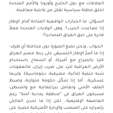
العلاقات مع دول الخليج وأوروبا والأمم المتحدة
لخلق مظلة سياسية تقلل من قابلية معاقبته.
السؤال: ما الخيارات الواقعية المتاحة أمام الإطار
إذا تصاعدت الحرب؟. وهل الولايات المتحدة فعلاً
قادرة على خنق العراق اقتصاديا؟.
الجواب ـ ونحن نضع الصورة دون مجاملة أي طرف:
إذا ما أصرّ الإطار التنسيقي على ربط مصير العراق
كليا بالصراع مع أميركا، أو السماح باستخدام
الأرض العراقية للرد على ضرب إيران، فالعقوبات
شبه حتمية (مالية، مصرفية، دبلوماسية). ولربما
عسكرية.. أما إذا شكّل حكومة متوازنة، وضبط
الملف الأمني وتعامل ببراغماتية مع واشنطن،
فسيكون العراق في “منطقة رمادية آمنة” رغم
العاصفة الإقليمية.. لكن إذا ما تحدى المالكي
بإصراره على المنصب والإدارة الأمريكية مصرة على