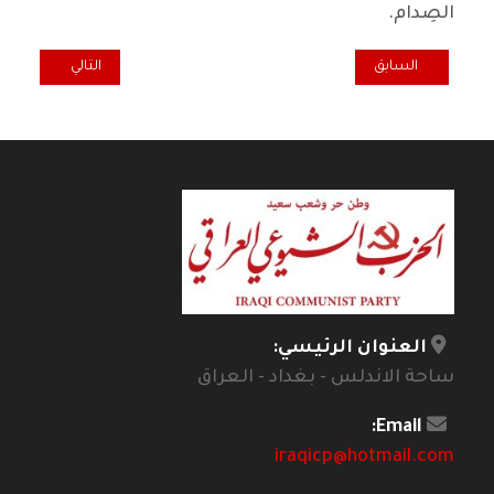
الصِدام.
المقال السابق: تغييب التراكم المؤسسي وتحويل التوأمة العلمية الى س
المقال التالي: ‏
السابق
التالي
العنوان الرئيسي:
ساحة الاندلس - بغداد - العراق
Email:
iraqicp@hotmail.com