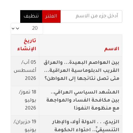
أدخل جزء من الاسم
الفلتر
تنظيف
عدد الإظهارات:
تاريخ
الاسم
الإنشاء
بين العواصم البعيدة... والعراق
05 آب/
القريب الدبلوماسية العراقية...
أغسطس
متى تصل نتائجها إلى المواطن؟
2026
المشهد السياسي العراقي..
18 تموز/
بين مكافحة الفساد والمواجهة
يوليو
مع منظومة النفوذ!
2026
الزيدي. . . الدولة أولا، والإطار
19 حزيران/
التنسيقيِّ.. احتواء الحكومة
يونيو