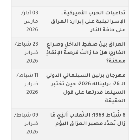
تداعيات الحرب الأميركية ـ
03 آذار/
الإسرائيلية على إيران: العراق
مارس
على حافة النار
2026
العراق بينَ ضغطِ الداخلِ وصراعِ
23 شباط/
الخارج: هلْ ما زالتْ فرصةُ الإنقاذِ
فبراير
ممكنة؟
2026
مهرجان برلين السينمائي الدولي
11 شباط/
الـ 76: برليناله 2026: حين تختبر
فبراير
السينما قدرتها على قول
2026
الحقيقة
8 شُبَاط 1963: الانْقلاب اَلذِي مَا
09 شباط/
زال يُحدِّد مصير العرَاق اليوْم
فبراير
2026