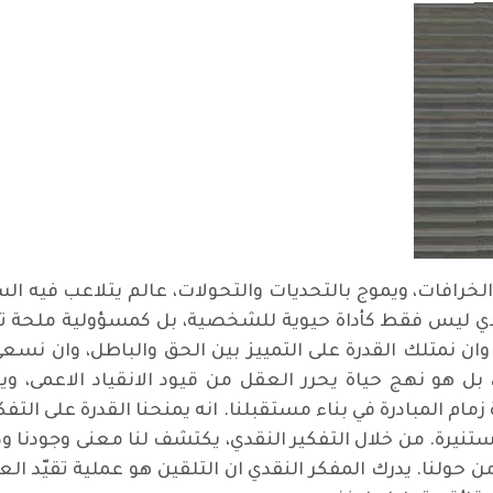
الخرافات، ويموج بالتحديات والتحولات، عالم يتلاعب فيه الس
قدي ليس فقط كأداة حيوية للشخصية، بل كمسؤولية ملحة تقع
ة، وان نمتلك القدرة على التمييز بين الحق والباطل، وان نس
بل هو نهج حياة يحرر العقل من قيود الانقياد الاعمى،
م المبادرة في بناء مستقبلنا. انه يمنحنا القدرة على الت
نيرة. من خلال التفكير النقدي، يكتشف لنا معنى وجودنا و
 حولنا. يدرك المفكر النقدي ان التلقين هو عملية تقيّد الع