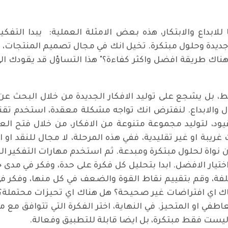
لابداع والابتكار، هذه بعض الامثلة العملية: يبدا التفكي
ديدة وحلول مبتكرة. تخيل انك في مجال تصميم المنتجات، بد
هناك طريقة افضل واكثر كفاءة؟" هذا التساؤل قد يقودك ال
، بل يشجع على توليد الافكار الجديدة من خلال البحث عن 
ل والابداع. لنفترض انك تواجه مشكلة معقدة، استخدم تقني
قيود، لتوليد مجموعة متنوعة من الافكار، من خلال فتح ا
ريبة او غير تقليدية، ففي هذه المرحلة، لا مجال للنقد او ا
ون نواة لحلول مبتكرة ومبدعة. ثم استخدم مهارات التفكير ال
ختيار الافضل. ابدا بتحليل كل فكرة على حدة، وفكر في مدى 
تلفة، وقم بتقييم نقاط القوة والضعف في كل منها، وفكر في
ناك اي افتراضات غير صحيحة؟ هل هناك اي تحيزات محتملة؟
لعاطفي او المتحيز. في النهاية، اختر الفكرة التي تتوافق م
ليست فقط مبتكرة، بل ايضا قابلة للتطبيق وفعالة.