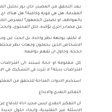
بعد التحقق من المصدر، حان دور تحليل المح
المقدمة، هل هي قوية وكافية؟ هل هناك اي 
بالعواطف او تضليل الجمهور؟ لنفترض انك را
عن مصادر اخرى تؤكده، حلل المحتوى، وابحث 
لا تكتفِ بوجهة نظر واحدة، بل ابحث عن وج
الاشخاص الذين يحملون وجهات نظر مختلفة. 
حججه، وحاول ان تفهم دوافعه.
كل معلومة او حجة تستند الى افتراضات 
افتراضات بديلة؟ لا تتردد في التشكيك في ا
استخدم الادوات المتاحة للتحقق من المعلو
التفكير النقدي والابداع
ان التفكير النقدي ليس مجرد اداة للدفاع عن
الاسئلة غير التقليدية، وايجاد حلول جديدة