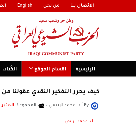
الاتصال بنا
من نحن
English
الط
الرئیسية
اقسام الموقع
الكُتاب
كيف يحرر التفكير النقدي عقولنا من 
By
أ.د. محمد الربيعي
المجموعة:
المنبر ا
أ.د. محمد الربيعي