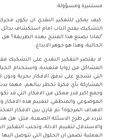
مستنيرة ومسؤولة.
كيف يمكن للتفكير النقدي ان يكون محركا ل
التشكيك يفتح الباب امام استكشاف بدائل ج
"لماذا نصنع هذا المنتج بهذه الطريقة؟ هل 
الحالية، وهذا هو جوهر الابداع.
لا يقتصر التفكير النقدي على التشكيك فقط
المشاكل من زوايا متعددة، واستخدام الخيا
التي تشجع على تدفق الافكار بحرية ودون 
المشاركة بأي فكرة تخطر ببالهم، مهما بدت غ
وجمع اكبر قدر ممكن من الافكار، التي قد تك
الموضوعي والمنطقي، لتقييم هذه الافكار وا
الاهداف المرجوة؟ ثم قارن بين الافكار المخ
تتردد في طرح الاسئلة الصعبة، مثل: هل ه
والاستدلال لتقييم الادلة، وتجنب التفكير ا
العملية تضمن ان الحلول التي تتوصل اليها 