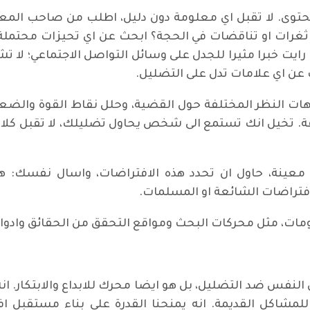
توى. لا تقبل اي معلومة دون دليل، اطلب من صاحب المعلوم
ثغرات او تناقضات في الحجة؟ ابحث عن اي تحيزات محتملة
يت خبرا مثيرا للجدل على وسائل التواصل الاجتماعي؛ لا تش
عن اي علامات تدل على التضليل.
هات النظر المختلفة حول القضية، وحلل نقاط القوة والض
تخيل انك تستمع الى شخص يحاول تضليلك، لا تقبل كلامه 
معينة، حاول ان تحدد هذه الافتراضات، واسال نفسك: 
لافتراضات الشائعة او المسلمات.
مات، مثل محركات البحث ومواقع التحقق من الحقائق وادوات 
 النفس ضد التضليل، بل هو ايضا محرك للابداع والابتكار. ا
 للمشاكل القديمة. انه يمنحنا القدرة على بناء مستقبل ا