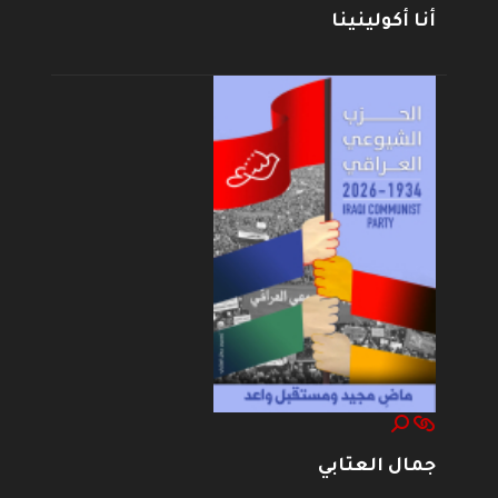
أنا أكولينينا
جمال العتابي