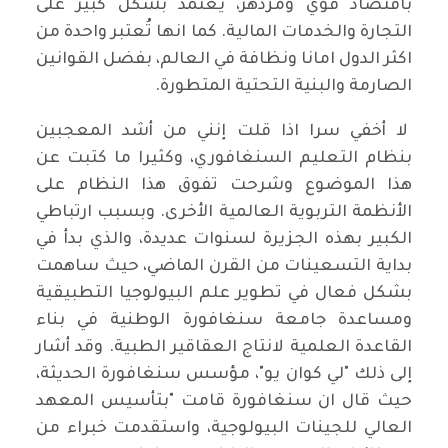
باقتصاد قوي ومزدهر، يعتمد بشكل كبير على
التجارة والخدمات المالية. كما انها تُعتبر واحدة من
اكثر الدول امانا ونظافة في العالم، بفضل القوانين
الصارمة والبنية التحتية المتطورة.
لا أخفي سرا اذا قلت إنني من أشد المعجبين
بنظام التعليم السنغافوري، وكثيرا ما كتبت عن
هذا الموضوع وشرحت تفوق هذا النظام على
الأنظمة التربوية العالمية الأخرى. وبسبب ارتباطي
الكبير بهذه الجزيرة لسنوات عديدة، والذي بدأ في
بداية التسعينات من القرن الماضي، حيث ساهمت
بشكل فعال في تطوير علم البيولوجيا التطبيقية
ومساعدة جامعة سنغافورة الوطنية في بناء
القاعدة العلمية لانتاج العقاقير الطبية. وقد أشار
إلى ذلك "لي كوان يو"، مؤسس سنغافورة الحديثة،
حيث قال ان سنغافورة قامت "بتأسيس المعهد
العالي للجينات البيولوجية، واستقدمت خبراء من