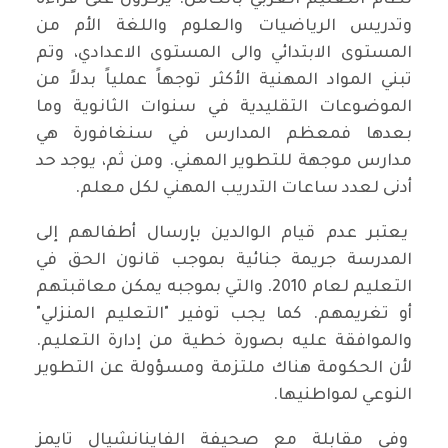
نظام التعليم الغربي بالكامل. يركزون على قراءة
وتدريس الرياضيات والعلوم واللغة الأم من
المستوى الابتدائي والى المستوى الاعدادي، وتم
تبني المواد المهنية الأكثر توجهاً عملياً بدلاً من
الموضوعات التقليدية في سنوات الثانوية وما
بعدها فمعظم المدارس في سنغافورة هي
مدارس موجهة للتطوير المهني. ومن ثم، يوجد حد
أدنى لعدد ساعات التدريب المهني لكل معلم.
يعتبر عدم قيام الوالدين بإرسال أطفالهم إلى
المدرسة جريمة جنائية بموجب قانون الحق في
التعليم لعام 2010. والتي بموجبه يمكن معاقبتهم
أو تغريمهم. كما يجب توفير "التعليم المنزلي"
والموافقة عليه بصورة خطية من إدارة التعليم.
لأن الحكومة هناك ملتزمة ومسؤولة عن التطوير
النوعي لمواطنيها.
وفي مقابلة مع صحيفة الفاينانشيال تايمز