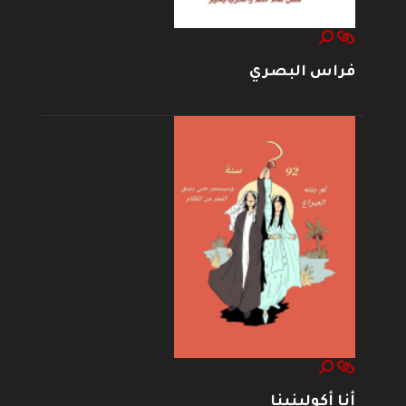
فراس البصري
أنا أكولينينا