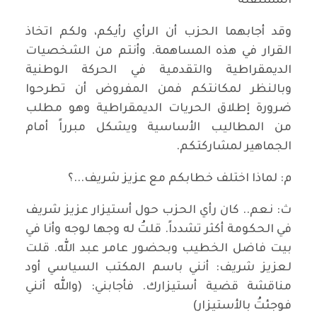
المستقلة
وقد أجابهما الحزب أن الرأي رأيكم، ولكم اتخاذ
القرار في هذه المساهمة. وأنتم من الشخصيات
الديمقراطية والتقدمية في الحركة الوطنية
وبالنظر لمكانتكم فمن المفروض أن تطرحوا
ضرورة إطلاق الحريات الديمقراطية وهو مطلب
من المطاليب الأساسية ويشكل مبرراً أمام
الجماهير لمشاركتكم.
م: لماذا اختلف خطابكم مع عزيز شريف...؟
ث: نعم.. كان رأي الحزب حول أستيزار عزيز شريف
في الحكومة أكثر تشدداً. قلتُ له وجها لوجه وأنا في
بيت فاضل الخطيب وبحضور عامر عبد الله. قلت
لعزيز شريف: أنني باسم المكتب السياسي أود
مناقشة قضية أستيزارك. فأجابني: (والله أنني
فوجئتُ بالأستيزار)