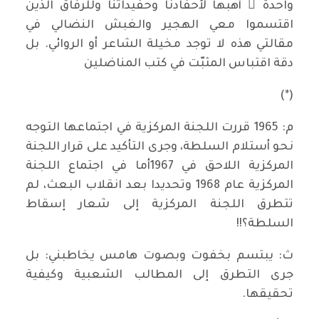
واحدة ً أهبها لأحفادنا وحفيداتنا وللرفاق الذين
اقتسموا معي الهجير والغبش النضالي في
مقالتي هذه لا توجد مخيلة الشاعر أو الروائي. بل
دقة اقتباس المثبّت في كتب المناضلين
(*)
م: 1965 قررت اللجنة المركزية في اجتماعها التوجه
نحو أستلام السلطة، وجرى التأكيد على قرار اللجنة
المركزية اللاحق في 1967أما في اجتماع اللجنة
المركزية عام 1968 وتحديدا بعد انقلاب البعث، لم
تتطرق اللجنة المركزية إلى شعار إسقاط
السلطة؟!!
ث: يبتسم بخفوت وبصوت هامس يخاطبني: بل
جرى التطرق إلى المطالب الشعبية وكيفية
تحقيقها.