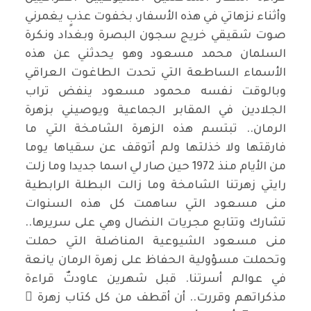
وأثناء نزهاتي في هذه الأسفار، بخفوت عذبٍ يغمرني
صوت شقيقي خريج سجون البصرة وبغداد ونكرة
السلمان محمد مسعود وهو يحدثني عن هذه
الأسماء الساطعة التي تحدت الطاغوت العراقي
وبالوقت نفسه محمود مسعود ينفض تراب
الجلادين في المقابر الجماعية ويوصيني بزهرة
الرمان.. تبتسم هذه الزهرة الشامخة التي ما
فارقتها ولا خذلتها ولم أتوقف عن سقياها يوما
من الأيام منذ 1972 حين صار لي اسما جديدا وما زلت
رايتي زهرتنا الشامخة وما زالت البطلة الرابطية
منى مسعود التي ساهمت كل هذه السنوات
تشارك وتتابع مجريات النضال وهي على سريرها..
منى مسعود الشيوعية المناضلة التي حملت
وتحملت مسؤولية الحفاظ على زهرة الرمان يانعة
في عوالم أسرتنا. قبل شهرين عاودتٌ قراءة
مذكراتهم وقررت.. أن أقطف من كل كتاب زهرة ً