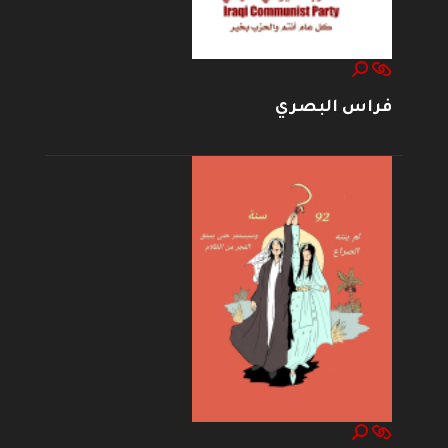
فراس البصري