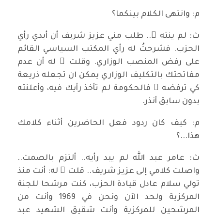
م: وانتهى الكلام بينكما؟
ث: لم ينته ٍ.. طلب مني عزيز شريف أن أبدي رأي
الحزب. فشرحتُ له رأي المكتب السياسي القائم
على رفض المنصب الوزاري. وقلت ُ له أن عدم
مفاتحتك بالتكليف الوزاري يمكن ان تجعله ذريعة
كي ترفضه ُ فالحكومة لم تأخذ رأيك فيه، وأعلنته
بدون سابق أنذر.
م: كيف كان ردود فعل الحاضرين أثناء كلامك
هذا...؟
ث: عامر عبد الله لم يبد رأيه.. ألتزم بالصمت..
واصلت كلامي إلى عزيز شريف.. قلت ُ له: أنت منذ
تولي سلام عادل قيادة الحزب، كنت مرشحا للجنة
المركزية ولحد الآن ونحن في 1969 وأنت من
المرشحين للمركزية وأنت شقيق الشهيد عبد