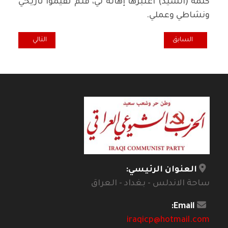
كلمة (السيد) اعتبرها إهانة لي، فلم تقيموا تاريخي
ونشاطي وعملي.
المقال السابق: موقف ليس غريبا من ثورة الشعب
المقال التالي: قو
السابق
التالي
العنوان الرئيسي:
ساحة الاندلس - بغداد - العراق
Email:
iraqicp@hotmail.com