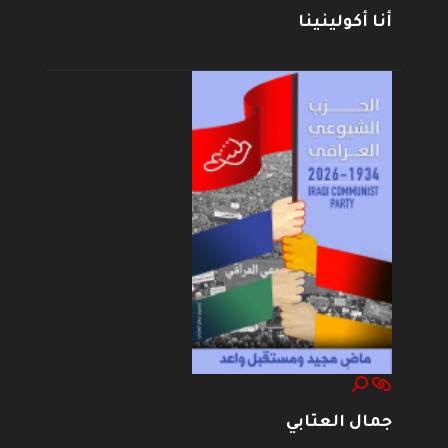
أنا أكولينينا
جمال العتابي