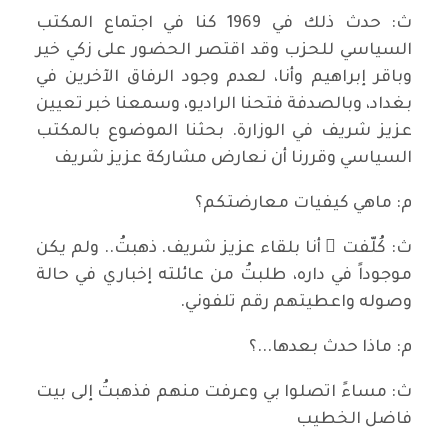
ث: حدث ذلك في 1969 كنا في اجتماع المكتب
السياسي للحزب وقد اقتصر الحضور على زكي خير
وباقر إبراهيم وأنا، لعدم وجود الرفاق الآخرين في
بغداد، وبالصدفة فتحنا الراديو، وسمعنا خبر تعيين
عزيز شريف في الوزارة. بحثنا الموضوع بالمكتب
السياسي وقررنا أن نعارض مشاركة عزيز شريف
م: ماهي كيفيات معارضتكم؟
ث: كُلّفت ُ أنا بلقاء عزيز شريف. ذهبتُ.. ولم يكن
موجوداً في داره، طلبتُ من عائلته إخباري في حالة
وصوله واعطيتهم رقم تلفوني.
م: ماذا حدث بعدها...؟
ث: مساءً اتصلوا بي وعرفت منهم فذهبتُ إلى بيت
فاضل الخطيب