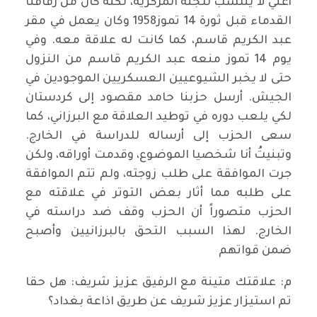
أعني لا ينتسب للجنة المركزية، لكنه كان من رفاقنا
القدماء قبل ثورة 14 تموز1958 وكان يعمل في مقر
عبد الكريم قاسم، كما كانت له علاقة معه. وفي
يوم 14 تموز منعه عبد الكريم قاسم من النزول
حتى لا يخبر الشيوعيين العسكريين الموجودين في
الجيش. أرسل حزبنا حامد مقصود إلى كردستان
لكي يلعب دوره في توطيد العلاقة مع البرزاني، كما
سعى الحزب إلى أرساله للدراسة في الخارج.
وتبنيتُ أنا شخصيا الموضوع، وقدمت أوراقه، ولكن
جرت الموافقة على طلب زوجته، ولم تتم الموافقة
على طلبه مما أثار بعض التوتر في علاقته مع
الحزب متصوراً أن الحزب وقف ضد دراسته في
الخارج. لهذا السبب التحق بالبرزانيين وأصبح
ضمن قواتهم
م: علاقتك متينة مع الرفيق عزيز شريف: هل حقا
تم استيزار عزيز شريف عن طريق اذاعة بغداد؟