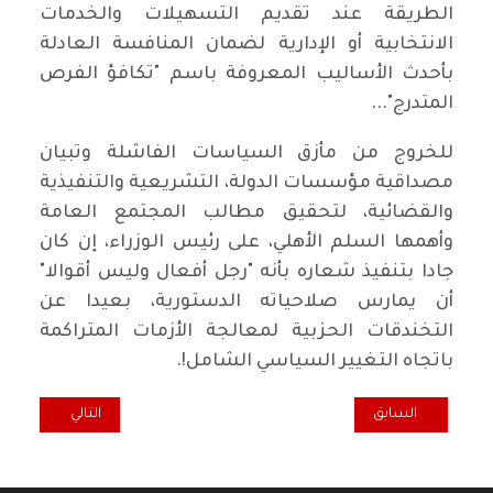
الطريقة عند تقديم التسهيلات والخدمات
الانتخابية أو الإدارية لضمان المنافسة العادلة
بأحدث الأساليب المعروفة باسم "تكافؤ الفرص
المتدرج"...
للخروج من مأزق السياسات الفاشلة وتبيان
مصداقية مؤسسات الدولة، التشريعية والتنفيذية
والقضائية، لتحقيق مطالب المجتمع العامة
وأهمها السلم الأهلي، على رئيس الوزراء، إن كان
جادا بتنفيذ شعاره بأنه "رجل أفعال وليس أقوالا"
أن يمارس صلاحياته الدستورية، بعيدا عن
التخندقات الحزبية لمعالجة الأزمات المتراكمة
باتجاه التغيير السياسي الشامل!.
المقال السابق: نقابيون في تاريخ العراق الجزء الخامس
المقال التالي: ال
السابق
التالي