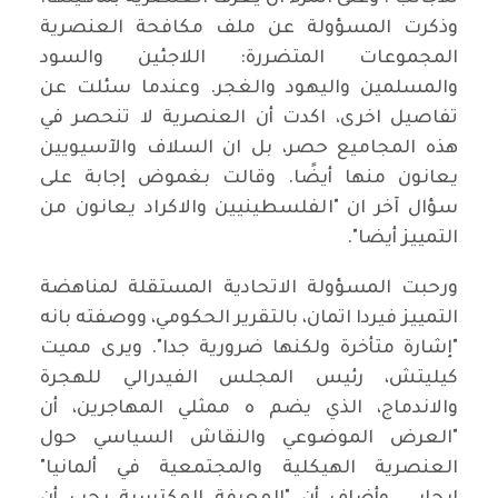
وذكرت المسؤولة عن ملف مكافحة العنصرية
المجموعات المتضررة: اللاجئين والسود
والمسلمين واليهود والغجر. وعندما سئلت عن
تفاصيل اخرى، اكدت أن العنصرية لا تنحصر في
هذه المجاميع حصر، بل ان السلاف والآسيويين
يعانون منها أيضًا. وقالت بغموض إجابة على
سؤال آخر ان "الفلسطينيين والاكراد يعانون من
التمييز أيضا".
ورحبت المسؤولة الاتحادية المستقلة لمناهضة
التمييز فيردا اتمان، بالتقرير الحكومي، ووصفته بانه
"إشارة متأخرة ولكنها ضرورية جدا". ويرى مميت
كيليتش، رئيس المجلس الفيدرالي للهجرة
والاندماج، الذي يضم ه ممثلي المهاجرين، أن
"العرض الموضوعي والنقاش السياسي حول
العنصرية الهيكلية والمجتمعية في ألمانيا"