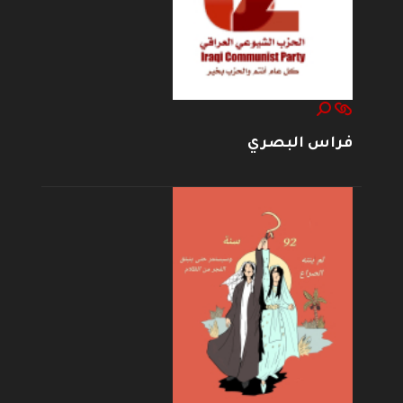
فراس البصري