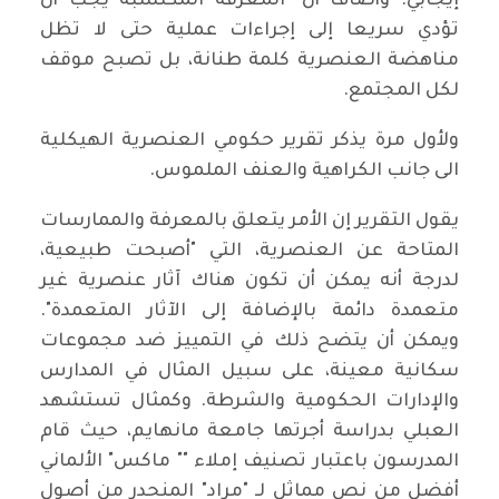
إيجابي. وأضاف أن "المعرفة المكتسبة يجب أن
تؤدي سريعا إلى إجراءات عملية حتى لا تظل
مناهضة العنصرية كلمة طنانة، بل تصبح موقف
لكل المجتمع.
ولأول مرة يذكر تقرير حكومي العنصرية الهيكلية
الى جانب الكراهية والعنف الملموس.
يقول التقرير إن الأمر يتعلق بالمعرفة والممارسات
المتاحة عن العنصرية، التي "أصبحت طبيعية،
لدرجة أنه يمكن أن تكون هناك آثار عنصرية غير
متعمدة دائمة بالإضافة إلى الآثار المتعمدة".
ويمكن أن يتضح ذلك في التمييز ضد مجموعات
سكانية معينة، على سبيل المثال في المدارس
والإدارات الحكومية والشرطة. وكمثال تستشهد
العبلي بدراسة أجرتها جامعة مانهايم، حيث قام
المدرسون باعتبار تصنيف إملاء "" ماكس" الألماني
أفضل من نص مماثل لـ "مراد" المنحدر من أصول