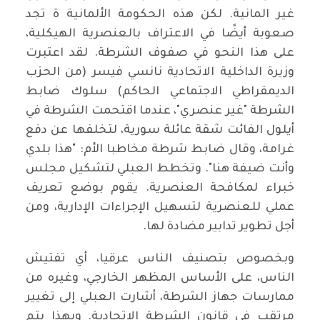
غير المانية. لكن هذه الحكومة الألمانية ة تجد
صعوبة أيضًا في الاعتراف بالعنصرية الهيكلية،
على هذا النحو في صفوف الشرطة. لقد اعتبرت
وزيرة الداخلية الاتحادية نانسي فيسر (من الحزب
الديمقراطي الاجتماعي الحاكم) سلوك ضابط
الشرطة "غير عنصري"، عندما اقتحمت الشرطة في
أيلول الفائت شقة عائلة سورية، لتخلفها عن دفع
غرامة، وقال ضابط شرطة مخاطبا الأم: "هذا بلدي
وأنت ضيفة هنا". وتخطط العبلي لتشكيل مجلس
خبراء لمكافحة العنصرية. يقوم بوضع تعريف
عملي للعنصرية لتسهيل الإجراءات الإدارية، ومن
أجل تطوير تدابير مضادة لها.
وبخصوص بتصنيف الناس عرقيا، أي تفتيش
الناس، على الأساس المظهر الخارجي، وغيره من
ممارسات جهاز الشرطة، أشارت العبلي إلى تغيير
مرتقب في قانون الشرطة الاتحادية. وبهذا بتم