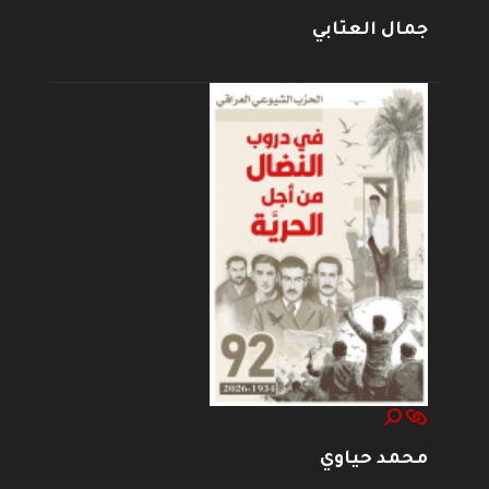
جمال العتابي
محمد حياوي