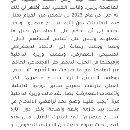
الإطفاء، بعد ليلة رأس السنة الجديدة في
العاصمة برلين. وقالت العبلي: لقد "أظهر لي ذلك
أنه حتى في عام 2023 لن نتمكن من القيام بمثل
هذه النقاشات دون إثارة استياء عنصري. ونحن
بحاجة إلى أن نحكم على الجناة من خلال ما
يفعلونه، وليس على أساس أسمائهم الأولى".
وبهذا وجهت رسالة الى الاتحاد لديمقراطي
المسيحي المعارض، ودعمت وزيرة الداخلية
ورفيقتها في الحزب الديمقراطي الاجتماعي الحاكم،
عبر اتفاقها مع ما صرحت به الأخيرة: "لا ينبغي
توظيف النقاش لأثارة استياء عنصري". لكن
العبلي عارضت تصريح سابق لوزيرة الداخلية،
ولأقطاب المعارضة أيضا. لقد قالت وزيرة الداخلية
مرة: "يجب علينا وضع لحد لرافضي الاندماج في
مدننا: بيد حازمة، ولغة واضحة، ولكن دون اثارة
استياء عنصري". لقد اعتبرت العبلي مثل هذه
التصريحات سواء جاءت من التحالف الحكومي، او