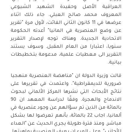
العراقية الأصل وحفيدة الشهيد الشيوعي
المعروف محمد صالح العبلي. جاء ذلك اثناء
عرضها في 11 كانون الثاني الفائت، لأول مرة "تقرير
عن وضع العنصرية في المانيا" أعدته الحكومة
الاتحادية الجديدة. وهناك توجه لإصدار التقرير
سنويا، اعتبارا من العام المقبل. وسوف يستند
التقرير الى معطيات علمية، مدعومة بتخطيطات
بيانية.
قالت وزيرة الدولة ان "مناهضة العنصرية منهجيا
ضرورية للديمقراطية". واعتمدت في تقريرها على
نتائج الأبحاث التي نشرها المركز الألماني لبحوث
الاندماج والهجرة. وفقًا لدراسة المعهد ان 90
بالمائة من الذين تم سؤالهم عن وجود عنصرية في
ألمانيا، اجاب 22 بالمائة، بأنهم تعرضوا لها بشكل
مباشر. ومنذ فترة طويلة يجري الحديث عن "العداء
للأجانب". وعلى المرء ان يعرف العنصرية بماهيتها.